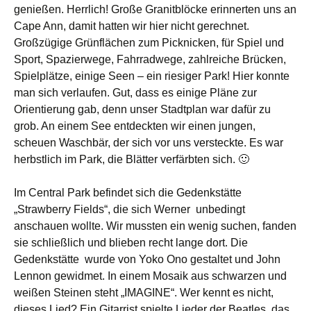
genießen. Herrlich! Große Granitblöcke erinnerten uns an
Cape Ann, damit hatten wir hier nicht gerechnet.
Großzügige Grünflächen zum Picknicken, für Spiel und
Sport, Spazierwege, Fahrradwege, zahlreiche Brücken,
Spielplätze, einige Seen – ein riesiger Park! Hier konnte
man sich verlaufen. Gut, dass es einige Pläne zur
Orientierung gab, denn unser Stadtplan war dafür zu
grob. An einem See entdeckten wir einen jungen,
scheuen Waschbär, der sich vor uns versteckte. Es war
herbstlich im Park, die Blätter verfärbten sich. 🙂
Im Central Park befindet sich die Gedenkstätte
„Strawberry Fields“, die sich Werner unbedingt
anschauen wollte. Wir mussten ein wenig suchen, fanden
sie schließlich und blieben recht lange dort. Die
Gedenkstätte wurde von Yoko Ono gestaltet und John
Lennon gewidmet. In einem Mosaik aus schwarzen und
weißen Steinen steht „IMAGINE“. Wer kennt es nicht,
dieses Lied? Ein Gitarrist spielte Lieder der Beatles, das