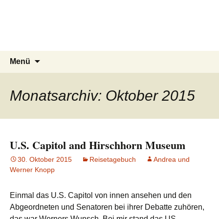
knoppreisen
Zum
Inhalt
Mit dem Wohnmobil durch Kanada,
springen
USA, Neuseeland und Marokko
Suchen
Menü
nach:
Monatsarchiv: Oktober 2015
U.S. Capitol and Hirschhorn Museum
30. Oktober 2015
Reisetagebuch
Andrea und
Werner Knopp
Einmal das U.S. Capitol von innen ansehen und den
Abgeordneten und Senatoren bei ihrer Debatte zuhören,
das war Werners Wunsch. Bei mir stand das US