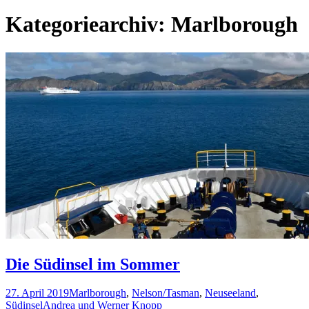
nach:
Kategoriearchiv: Marlborough
Die Südinsel im Sommer
27. April 2019
Marlborough
,
Nelson/Tasman
,
Neuseeland
,
Südinsel
Andrea und Werner Knopp