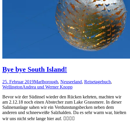
Bye bye South Island!
25. Februar 2019
Marlborough
,
Neuseeland
,
Reisetagebuch
,
Wellington
Andrea und Werner Knopp
Bevor wir der Südinsel wieder den Rücken kehrten, machten wir
am 2.12.18 noch einen Abstecher zum Lake Grassmere. In dieser
Salinenanlage sahen wir ein Verdunstungsbecken neben dem
anderen und schneeweiße Salzhalden. Da es sehr warm war, hielten
wir uns nicht sehr lange hier auf. 🏃‍♀️🏃‍♂️