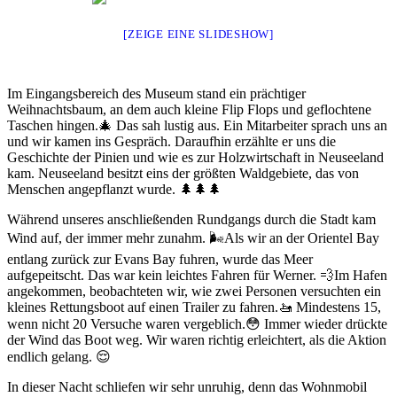
[ZEIGE EINE SLIDESHOW]
Im Eingangsbereich des Museum stand ein prächtiger
Weihnachtsbaum, an dem auch kleine Flip Flops und geflochtene
Taschen hingen.🎄 Das sah lustig aus. Ein Mitarbeiter sprach uns an
und wir kamen ins Gespräch. Daraufhin erzählte er uns die
Geschichte der Pinien und wie es zur Holzwirtschaft in Neuseeland
kam. Neuseeland besitzt eins der größten Waldgebiete, das von
Menschen angepflanzt wurde. 🌲🌲🌲
Während unseres anschließenden Rundgangs durch die Stadt kam
Wind auf, der immer mehr zunahm. 🌬Als wir an der Orientel Bay
entlang zurück zur Evans Bay fuhren, wurde das Meer
aufgepeitscht. Das war kein leichtes Fahren für Werner. 💨Im Hafen
angekommen, beobachteten wir, wie zwei Personen versuchten ein
kleines Rettungsboot auf einen Trailer zu fahren.🚤 Mindestens 15,
wenn nicht 20 Versuche waren vergeblich.😳 Immer wieder drückte
der Wind das Boot weg. Wir waren richtig erleichtert, als die Aktion
endlich gelang. 😌
In dieser Nacht schliefen wir sehr unruhig, denn das Wohnmobil