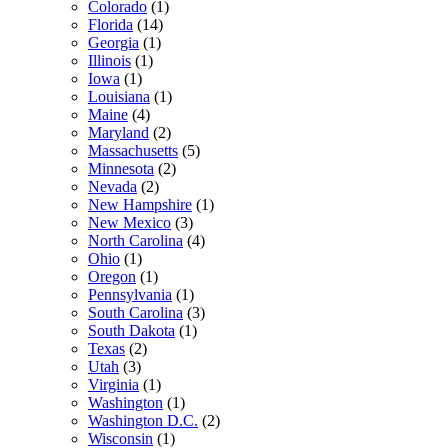
Colorado
(1)
Florida
(14)
Georgia
(1)
Illinois
(1)
Iowa
(1)
Louisiana
(1)
Maine
(4)
Maryland
(2)
Massachusetts
(5)
Minnesota
(2)
Nevada
(2)
New Hampshire
(1)
New Mexico
(3)
North Carolina
(4)
Ohio
(1)
Oregon
(1)
Pennsylvania
(1)
South Carolina
(3)
South Dakota
(1)
Texas
(2)
Utah
(3)
Virginia
(1)
Washington
(1)
Washington D.C.
(2)
Wisconsin
(1)