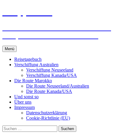
Zum
knoppreisen
Inhalt
springen
Mit dem Wohnmobil durch Kanada,
USA, Neuseeland und Marokko
Menü
Reisetagebuch
Verschiffung Australien
Verschiffung Neuseeland
Verschiffung Kanada/USA
Die Route Marokko
Die Route Neuseeland/Australien
Die Route Kanada/USA
Und sonst so
Über uns
Impressum
Datenschutzerklärung
Cookie-Richtlinie (EU)
Suchen