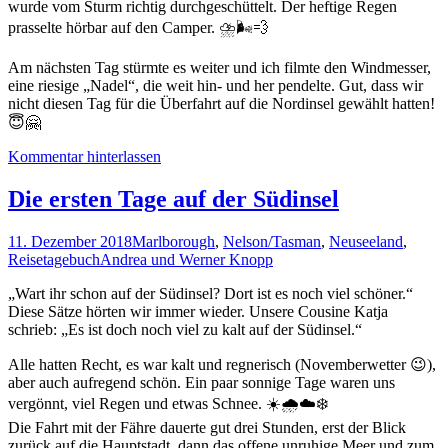
wurde vom Sturm richtig durchgeschüttelt. Der heftige Regen
prasselte hörbar auf den Camper. ⛈🌬💨
Am nächsten Tag stürmte es weiter und ich filmte den Windmesser,
eine riesige „Nadel“, die weit hin- und her pendelte. Gut, dass wir
nicht diesen Tag für die Überfahrt auf die Nordinsel gewählt hatten!
😇🤗
Kommentar hinterlassen
Die ersten Tage auf der Südinsel
11. Dezember 2018
Marlborough
,
Nelson/Tasman
,
Neuseeland
,
Reisetagebuch
Andrea und Werner Knopp
„Wart ihr schon auf der Südinsel? Dort ist es noch viel schöner.“
Diese Sätze hörten wir immer wieder. Unsere Cousine Katja
schrieb: „Es ist doch noch viel zu kalt auf der Südinsel.“
Alle hatten Recht, es war kalt und regnerisch (Novemberwetter 😉),
aber auch aufregend schön. Ein paar sonnige Tage waren uns
vergönnt, viel Regen und etwas Schnee. ☀️🌧☁️❄️
Die Fahrt mit der Fähre dauerte gut drei Stunden, erst der Blick
zurück auf die Hauptstadt, dann das offene unruhige Meer und zum