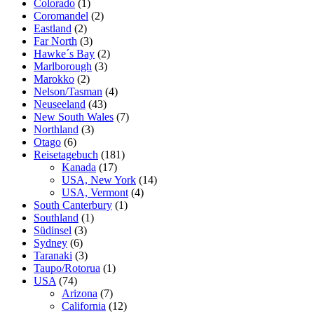
Colorado
(1)
Coromandel
(2)
Eastland
(2)
Far North
(3)
Hawke´s Bay
(2)
Marlborough
(3)
Marokko
(2)
Nelson/Tasman
(4)
Neuseeland
(43)
New South Wales
(7)
Northland
(3)
Otago
(6)
Reisetagebuch
(181)
Kanada
(17)
USA, New York
(14)
USA, Vermont
(4)
South Canterbury
(1)
Southland
(1)
Südinsel
(3)
Sydney
(6)
Taranaki
(3)
Taupo/Rotorua
(1)
USA
(74)
Arizona
(7)
California
(12)