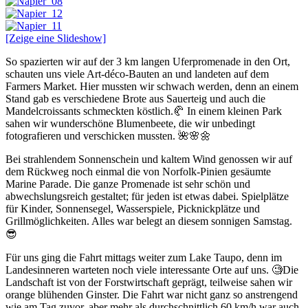
[Zeige eine Slideshow]
So spazierten wir auf der 3 km langen Uferpromenade in den Ort,
schauten uns viele Art-déco-Bauten an und landeten auf dem
Farmers Market. Hier mussten wir schwach werden, denn an einem
Stand gab es verschiedene Brote aus Sauerteig und auch die
Mandelcroissants schmeckten köstlich.🥐 In einem kleinen Park
sahen wir wunderschöne Blumenbeete, die wir unbedingt
fotografieren und verschicken mussten. 🌺🌸🌼
Bei strahlendem Sonnenschein und kaltem Wind genossen wir auf
dem Rückweg noch einmal die von Norfolk-Pinien gesäumte
Marine Parade. Die ganze Promenade ist sehr schön und
abwechslungsreich gestaltet; für jeden ist etwas dabei. Spielplätze
für Kinder, Sonnensegel, Wasserspiele, Picknickplätze und
Grillmöglichkeiten. Alles war belegt an diesem sonnigen Samstag.
😎
Für uns ging die Fahrt mittags weiter zum Lake Taupo, denn im
Landesinneren warteten noch viele interessante Orte auf uns. 🧐Die
Landschaft ist von der Forstwirtschaft geprägt, teilweise sahen wir
orange blühenden Ginster. Die Fahrt war nicht ganz so anstrengend
wie am Tag zuvor, aber mehr als durchschnittlich 60 km/h war auch