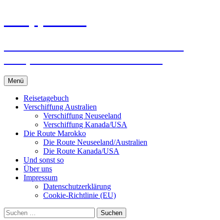
Zum
knoppreisen
Inhalt
springen
Mit dem Wohnmobil durch Kanada,
USA, Neuseeland und Marokko
Menü
Reisetagebuch
Verschiffung Australien
Verschiffung Neuseeland
Verschiffung Kanada/USA
Die Route Marokko
Die Route Neuseeland/Australien
Die Route Kanada/USA
Und sonst so
Über uns
Impressum
Datenschutzerklärung
Cookie-Richtlinie (EU)
Suchen