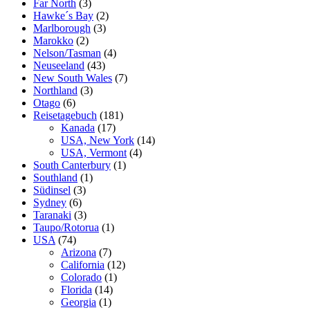
Far North
(3)
Hawke´s Bay
(2)
Marlborough
(3)
Marokko
(2)
Nelson/Tasman
(4)
Neuseeland
(43)
New South Wales
(7)
Northland
(3)
Otago
(6)
Reisetagebuch
(181)
Kanada
(17)
USA, New York
(14)
USA, Vermont
(4)
South Canterbury
(1)
Southland
(1)
Südinsel
(3)
Sydney
(6)
Taranaki
(3)
Taupo/Rotorua
(1)
USA
(74)
Arizona
(7)
California
(12)
Colorado
(1)
Florida
(14)
Georgia
(1)