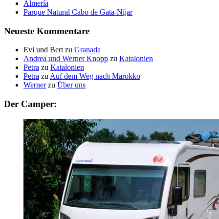
Almería
Parque Natural Cabo de Gata-Níjar
Neueste Kommentare
Evi und Bert
zu
Granada
Andrea und Werner Knopp
zu
Katalonien
Petra
zu
Katalonien
Petra
zu
Auf dem Weg nach Marokko
Werner
zu
Über uns
Der Camper: