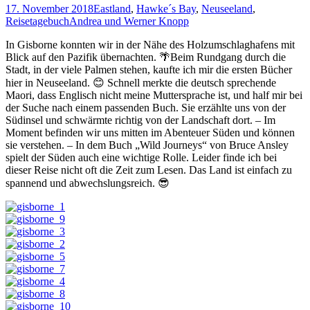
17. November 2018
Eastland
,
Hawke´s Bay
,
Neuseeland
,
Reisetagebuch
Andrea und Werner Knopp
In Gisborne konnten wir in der Nähe des Holzumschlaghafens mit
Blick auf den Pazifik übernachten. 🌴Beim Rundgang durch die
Stadt, in der viele Palmen stehen, kaufte ich mir die ersten Bücher
hier in Neuseeland. 😊 Schnell merkte die deutsch sprechende
Maori, dass Englisch nicht meine Muttersprache ist, und half mir bei
der Suche nach einem passenden Buch. Sie erzählte uns von der
Südinsel und schwärmte richtig von der Landschaft dort. – Im
Moment befinden wir uns mitten im Abenteuer Süden und können
sie verstehen. – In dem Buch „Wild Journeys“ von Bruce Ansley
spielt der Süden auch eine wichtige Rolle. Leider finde ich bei
dieser Reise nicht oft die Zeit zum Lesen. Das Land ist einfach zu
spannend und abwechslungsreich. 😎