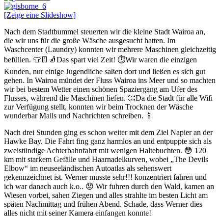
[Zeige eine Slideshow]
Nach dem Stadtbummel steuerten wir die kleine Stadt Wairoa an,
die wir uns für die große Wäsche ausgesucht hatten. Im
Waschcenter (Laundry) konnten wir mehrere Maschinen gleichzeitig
befüllen. 👕👖🧦Das spart viel Zeit! ⏱Wir waren die einzigen
Kunden, nur einige Jugendliche saßen dort und ließen es sich gut
gehen. In Wairoa mündet der Fluss Wairoa ins Meer und so machten
wir bei bestem Wetter einen schönen Spaziergang am Ufer des
Flusses, während die Maschinen liefen. 👏Da die Stadt für alle Wifi
zur Verfügung stellt, konnten wir beim Trocknen der Wäsche
wunderbar Mails und Nachrichten schreiben. 📱
Nach drei Stunden ging es schon weiter mit dem Ziel Napier an der
Hawke Bay. Die Fahrt fing ganz harmlos an und entpuppte sich als
zweistündige Achterbahnfahrt mit wenigen Haltebuchten. 😳 120
km mit starkem Gefälle und Haarnadelkurven, wobei „The Devils
Elbow“ im neuseeländischen Autoatlas als sehenswert
gekennzeichnet ist. Werner musste sehr!!! konzentriert fahren und
ich war danach auch k.o.. 😟 Wir fuhren durch den Wald, kamen an
Wiesen vorbei, sahen Ziegen und alles strahlte im besten Licht am
späten Nachmittag und frühen Abend. Schade, dass Werner dies
alles nicht mit seiner Kamera einfangen konnte!