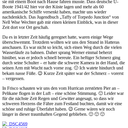
sie mit einem Boot nach Hause fahren musste. Dass deutsche U-
Boote 1941/42 hier vor der Küste lagen und mehr als 60
amerikanische Schiffe versenkt haben, machte uns wieder
nachdenklich. Das Jugendbuch „Taffy of Torpedo Junction“ von
Nell Wise Wechter gab mir einen kleinen Einblick, was in dieser
Zeit dort vor Ort geschah.
Da es in letzter Zeit häufig geregnet hatte, waren einige Wege
überschwemmt. Trotzdem wollten wir uns den Strand in Hatteras
anschauen. Es war nicht so leicht, sich einen Weg durch die vielen
Wasserläufe zu bahnen. Daher sprang Werner einmal beherzt
hinüber, was er jedoch schnell bereute. Ein heftiger Schmerz ging
durch seine Schulter – er hatte die schwere Kamera in der Hand, die
seinen Arm mit Wucht nach vorne zog. 🙁 Ich watete hindurch und
bekam nasse Füße. 😉 Kurze Zeit später war der Schmerz – vorerst
– vergessen.
In Frisco schauten wir uns den vom Hurrican zerstörten Pier an –
Pelikane flogen in der Luft – eine schöne Stimmung. 🙂 Leider war
für die nächste Zeit Regen und Gewitter angesagt, so dass wir
schweren Herzens die Fähre zum Festland buchten, damit wir eine
schöne und ruhige Überfahrt haben. 😉 Gerne wären wir noch
länger in dieser traumhaften Gegend geblieben. 🙂 🙂 🙂