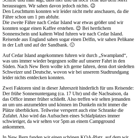
herausragen. Wir sahen davon jedoch nichts. 😉
Den Leuchtturm konnten wir leider nicht mehr anschauen, da die
Fähre schon um 1 pm abfuhr.
Die zweite Fähre nach Cedar Island war etwas größer und wir
konnten sogar einen Kaffee erstehen. 😉 Bei herrlichem
Sonnenschein und kaltem Wind fuhren wir nach Cedar Island.
Reisende aus England sahen sogar einen Delfin, wir sahen Pelikane
in der Luft und auf der Sandbank. 🙂
Auf Cedar Island angekommen fuhren wir durch „Swampland“,
was uns immer wieder begegnen sollte auf unserer Fahrt in den
Süden. Nach New Bern wollte ich gerne fahren, denn dort siedelten
Schweizer und Deutsche, wovon wir bei unserem Stadtrundgang
leider nichts entdecken konnten.
Zwei Faktoren sind in dieser Jahreszeit hinderlich für uns Reisende:
Der frühe Sonnenuntergang (ca. 17 Uhr) und die Nachsaison, da
das Office immer früher schließt. Also treffen wir selten jemanden
an um uns anzumelden und können im Dunkeln nicht immer die
Plätze überblicken. Teilweise versperrt auch eine Schranke die
Zufahrt. Also wird das Aufsuchen eines Schlafplatzes immer
schwieriger, da wir selten vor 5pm an einem Campground
ankommen.
In New Bern fanden wir einen schönen KOA-Platz, auf dem wir