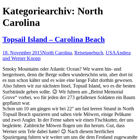
nach:
Kategoriearchiv: North
Carolina
Topsail Island – Carolina Beach
18. November 2015
North Carolina
,
Reisetagebuch
,
USA
Andrea
und Werner Knopp
Smoky Mountains oder Atlantic Ocean? Wir waren hin- und
hergerissen, denn die Berge sollen wunderschön sein, aber dort ist
es nun schon kälter und es wäre eine lange Fahrt dorthin gewesen.
Also fuhren wir zur nächsten Insel, Topsail Island, wo es die besten
Surfstrände geben sollte. 😉 Wir fuhren am „Beirut Memorial
Grove“ vorbei, wo für jeden der 273 gefallenen Soldaten ein Baum
gepflanzt war.
Schon um 10 am gingen wir bei 22° am fast leeren Strand in North
Topsail Beach spazieren und sahen viele Möwen, einige Pelikane
und zwei Angler. In der Ferne sahen wir einen Fischkutter, der uns
begleitete. Zahlreiche Möwen flogen um ihn herum. Gut, dass
Werner sein Tele dabei hatte! 😉 Nach diesem herrlichen
Spaziergang fuhren wir weiter um uns die dem Festland zugewandte