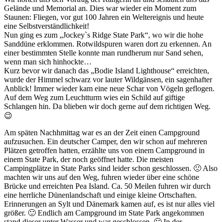
Gelände und Memorial an. Dies war wieder ein Moment zum
Staunen: Fliegen, vor gut 100 Jahren ein Weltereignis und heute
eine Selbstverständlichkeit!
Nun ging es zum „Jockey`s Ridge State Park“, wo wir die hohe
Sanddüne erklommen. Rotwildspuren waren dort zu erkennen. An
einer bestimmten Stelle konnte man rundherum nur Sand sehen,
wenn man sich hinhockte…
Kurz bevor wir danach das „Bodie Island Lighthouse“ erreichten,
wurde der Himmel schwarz vor lauter Wildgänsen, ein sagenhafter
Anblick! Immer wieder kam eine neue Schar von Vögeln geflogen.
Auf dem Weg zum Leuchtturm wies ein Schild auf giftige
Schlangen hin. Da blieben wir doch gerne auf dem richtigen Weg.
😉
Am späten Nachhmittag war es an der Zeit einen Campground
aufzusuchen. Ein deutscher Camper, den wir schon auf mehreren
Plätzen getroffen hatten, erzählte uns von einem Campground in
einem State Park, der noch geöffnet hatte. Die meisten
Campingplätze in State Parks sind leider schon geschlossen. 🙁 Also
machten wir uns auf den Weg, fuhren wieder über eine schöne
Brücke und erreichten Pea Island. Ca. 50 Meilen fuhren wir durch
eine herrliche Dünenlandschaft und einige kleine Ortschaften.
Erinnerungen an Sylt und Dänemark kamen auf, es ist nur alles viel
größer. 🙂 Endlich am Campground im State Park angekommen
stand dieser unter Wasser und war geschlossen. 🙁 In der