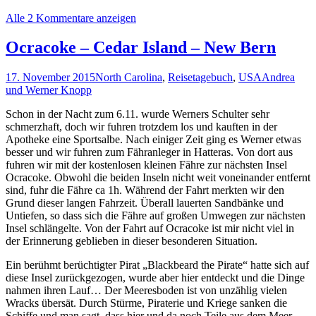
Alle 2 Kommentare anzeigen
Ocracoke – Cedar Island – New Bern
17. November 2015
North Carolina
,
Reisetagebuch
,
USA
Andrea
und Werner Knopp
Schon in der Nacht zum 6.11. wurde Werners Schulter sehr
schmerzhaft, doch wir fuhren trotzdem los und kauften in der
Apotheke eine Sportsalbe. Nach einiger Zeit ging es Werner etwas
besser und wir fuhren zum Fähranleger in Hatteras. Von dort aus
fuhren wir mit der kostenlosen kleinen Fähre zur nächsten Insel
Ocracoke. Obwohl die beiden Inseln nicht weit voneinander entfernt
sind, fuhr die Fähre ca 1h. Während der Fahrt merkten wir den
Grund dieser langen Fahrzeit. Überall lauerten Sandbänke und
Untiefen, so dass sich die Fähre auf großen Umwegen zur nächsten
Insel schlängelte. Von der Fahrt auf Ocracoke ist mir nicht viel in
der Erinnerung geblieben in dieser besonderen Situation.
Ein berühmt berüchtigter Pirat „Blackbeard the Pirate“ hatte sich auf
diese Insel zurückgezogen, wurde aber hier entdeckt und die Dinge
nahmen ihren Lauf… Der Meeresboden ist von unzählig vielen
Wracks übersät. Durch Stürme, Piraterie und Kriege sanken die
Schiffe und man sagt, dass hier und da noch Teile aus dem Meer