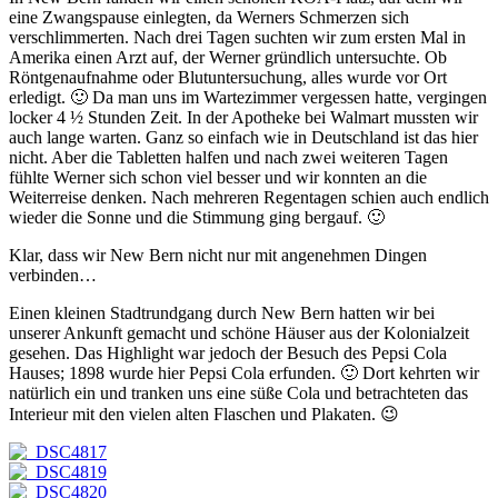
eine Zwangspause einlegten, da Werners Schmerzen sich
verschlimmerten. Nach drei Tagen suchten wir zum ersten Mal in
Amerika einen Arzt auf, der Werner gründlich untersuchte. Ob
Röntgenaufnahme oder Blutuntersuchung, alles wurde vor Ort
erledigt. 🙂 Da man uns im Wartezimmer vergessen hatte, vergingen
locker 4 ½ Stunden Zeit. In der Apotheke bei Walmart mussten wir
auch lange warten. Ganz so einfach wie in Deutschland ist das hier
nicht. Aber die Tabletten halfen und nach zwei weiteren Tagen
fühlte Werner sich schon viel besser und wir konnten an die
Weiterreise denken. Nach mehreren Regentagen schien auch endlich
wieder die Sonne und die Stimmung ging bergauf. 🙂
Klar, dass wir New Bern nicht nur mit angenehmen Dingen
verbinden…
Einen kleinen Stadtrundgang durch New Bern hatten wir bei
unserer Ankunft gemacht und schöne Häuser aus der Kolonialzeit
gesehen. Das Highlight war jedoch der Besuch des Pepsi Cola
Hauses; 1898 wurde hier Pepsi Cola erfunden. 🙂 Dort kehrten wir
natürlich ein und tranken uns eine süße Cola und betrachteten das
Interieur mit den vielen alten Flaschen und Plakaten. 😉