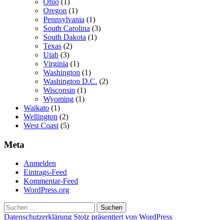
Ohio
(1)
Oregon
(1)
Pennsylvania
(1)
South Carolina
(3)
South Dakota
(1)
Texas
(2)
Utah
(3)
Virginia
(1)
Washington
(1)
Washington D.C.
(2)
Wisconsin
(1)
Wyoming
(1)
Waikato
(1)
Wellington
(2)
West Coast
(5)
Meta
Anmelden
Eintrags-Feed
Kommentar-Feed
WordPress.org
Suchen
nach:
Datenschutzerklärung
Stolz präsentiert von WordPress