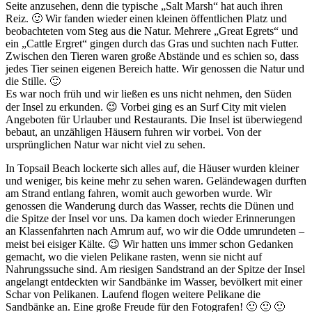
Seite anzusehen, denn die typische „Salt Marsh“ hat auch ihren
Reiz. 🙂 Wir fanden wieder einen kleinen öffentlichen Platz und
beobachteten vom Steg aus die Natur. Mehrere „Great Egrets“ und
ein „Cattle Ergret“ gingen durch das Gras und suchten nach Futter.
Zwischen den Tieren waren große Abstände und es schien so, dass
jedes Tier seinen eigenen Bereich hatte. Wir genossen die Natur und
die Stille. 🙂
Es war noch früh und wir ließen es uns nicht nehmen, den Süden
der Insel zu erkunden. 😉 Vorbei ging es an Surf City mit vielen
Angeboten für Urlauber und Restaurants. Die Insel ist überwiegend
bebaut, an unzähligen Häusern fuhren wir vorbei. Von der
ursprünglichen Natur war nicht viel zu sehen.
In Topsail Beach lockerte sich alles auf, die Häuser wurden kleiner
und weniger, bis keine mehr zu sehen waren. Geländewagen durften
am Strand entlang fahren, womit auch geworben wurde. Wir
genossen die Wanderung durch das Wasser, rechts die Dünen und
die Spitze der Insel vor uns. Da kamen doch wieder Erinnerungen
an Klassenfahrten nach Amrum auf, wo wir die Odde umrundeten –
meist bei eisiger Kälte. 😉 Wir hatten uns immer schon Gedanken
gemacht, wo die vielen Pelikane rasten, wenn sie nicht auf
Nahrungssuche sind. Am riesigen Sandstrand an der Spitze der Insel
angelangt entdeckten wir Sandbänke im Wasser, bevölkert mit einer
Schar von Pelikanen. Laufend flogen weitere Pelikane die
Sandbänke an. Eine große Freude für den Fotografen! 🙂 🙂 🙂