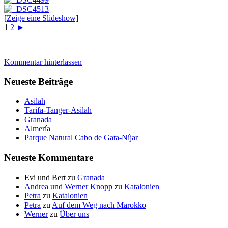
[Zeige eine Slideshow]
1
2
►
Kommentar hinterlassen
Neueste Beiträge
Asilah
Tarifa-Tanger-Asilah
Granada
Almería
Parque Natural Cabo de Gata-Níjar
Neueste Kommentare
Evi und Bert
zu
Granada
Andrea und Werner Knopp
zu
Katalonien
Petra
zu
Katalonien
Petra
zu
Auf dem Weg nach Marokko
Werner
zu
Über uns