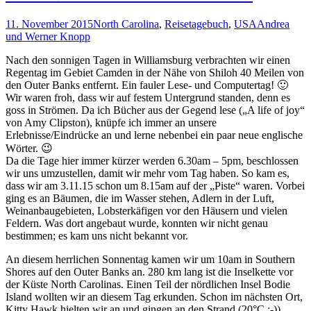
11. November 2015
North Carolina
,
Reisetagebuch
,
USA
Andrea
und Werner Knopp
Nach den sonnigen Tagen in Williamsburg verbrachten wir einen
Regentag im Gebiet Camden in der Nähe von Shiloh 40 Meilen von
den Outer Banks entfernt. Ein fauler Lese- und Computertag! 🙂
Wir waren froh, dass wir auf festem Untergrund standen, denn es
goss in Strömen. Da ich Bücher aus der Gegend lese („A life of joy“
von Amy Clipston), knüpfe ich immer an unsere
Erlebnisse/Eindrücke an und lerne nebenbei ein paar neue englische
Wörter. 😉
Da die Tage hier immer kürzer werden 6.30am – 5pm, beschlossen
wir uns umzustellen, damit wir mehr vom Tag haben. So kam es,
dass wir am 3.11.15 schon um 8.15am auf der „Piste“ waren. Vorbei
ging es an Bäumen, die im Wasser stehen, Adlern in der Luft,
Weinanbaugebieten, Lobsterkäfigen vor den Häusern und vielen
Feldern. Was dort angebaut wurde, konnten wir nicht genau
bestimmen; es kam uns nicht bekannt vor.
An diesem herrlichen Sonnentag kamen wir um 10am in Southern
Shores auf den Outer Banks an. 280 km lang ist die Inselkette vor
der Küste North Carolinas. Einen Teil der nördlichen Insel Bodie
Island wollten wir an diesem Tag erkunden. Schon im nächsten Ort,
Kitty Hawk hielten wir an und gingen an den Strand (20°C :-)).