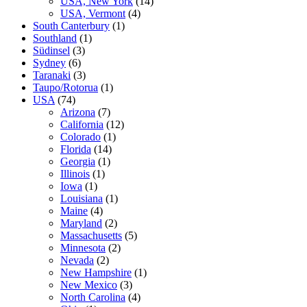
USA, New York
(14)
USA, Vermont
(4)
South Canterbury
(1)
Southland
(1)
Südinsel
(3)
Sydney
(6)
Taranaki
(3)
Taupo/Rotorua
(1)
USA
(74)
Arizona
(7)
California
(12)
Colorado
(1)
Florida
(14)
Georgia
(1)
Illinois
(1)
Iowa
(1)
Louisiana
(1)
Maine
(4)
Maryland
(2)
Massachusetts
(5)
Minnesota
(2)
Nevada
(2)
New Hampshire
(1)
New Mexico
(3)
North Carolina
(4)