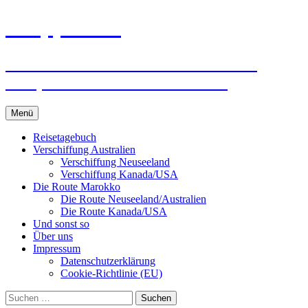
Zum
knoppreisen
Inhalt
springen
Mit dem Wohnmobil durch Kanada,
USA, Neuseeland und Marokko
Menü
Reisetagebuch
Verschiffung Australien
Verschiffung Neuseeland
Verschiffung Kanada/USA
Die Route Marokko
Die Route Neuseeland/Australien
Die Route Kanada/USA
Und sonst so
Über uns
Impressum
Datenschutzerklärung
Cookie-Richtlinie (EU)
Suchen