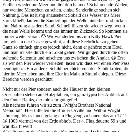
Endlich wieder am Meer und tief durchatmen! Schäumende Wellen,
nur wenige Menschen zu sehen, einige Sanderlinge suchen sich
Nahrung. Das ist lustig anzusehen: Sobald das Wasser ins Meer
zurückfließt, laufen die Sanderlinge der Welle hinterher und picken
ihre Nahrung aus dem Sand. Schnell flitzen sie wieder weg, wenn
die neue Welle kommt und das immer im Zickzack. So kommen sie
immer weiter voran. 🙂 Wir wanderten bis zum Kitty Hawk Pier
um, wie an der Ostsee gewohnt, auf diese Seebrücke zu gehen.
Ganz so einfach ging es jedoch nicht, denn er gehörte zum Hotel
und man musste durch ein Lokal gehen. Wir gingen durch die offen
stehende Seitentür und mischten uns zwischen die Angler. 😉 Erst
als wir den Pier wieder verließen, lasen wir, dass wir einen Pier-Pass
benötigten…Ein anderes Schild berichtete von den Schildkröten, die
hier im Meer leben und ihre Eier im Mai am Strand ablegen. Diese
Bereiche werden geschützt.
Nicht nur der Pier sondern auch die Häuser in den kleinen
Ortschaften stehen auf Holzpfählen, ein ganz typischer Anblick auf
den Outer Banks, der mir sehr gut gefiel.
Als nächstes fuhren wir zu zum „Wright Brothers National
Memorial“. Hier tüftelten die Brüder Orville und Wilbur Wright
jahrelang, bis es ihnen gelang ein Flugzeug zu bauen, das am 17.12.
🙂 1903 viermal von der Erde abhob. Der 4. Flug dauerte 59 s und
war 852 ft weit!
Wir hörten uns den Vortrag der Rangerin an und schauten uns das