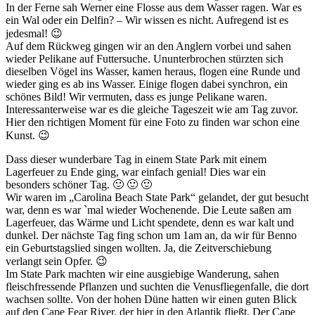
In der Ferne sah Werner eine Flosse aus dem Wasser ragen. War es
ein Wal oder ein Delfin? – Wir wissen es nicht. Aufregend ist es
jedesmal! 😉
Auf dem Rückweg gingen wir an den Anglern vorbei und sahen
wieder Pelikane auf Futtersuche. Ununterbrochen stürzten sich
dieselben Vögel ins Wasser, kamen heraus, flogen eine Runde und
wieder ging es ab ins Wasser. Einige flogen dabei synchron, ein
schönes Bild! Wir vermuten, dass es junge Pelikane waren.
Interessanterweise war es die gleiche Tageszeit wie am Tag zuvor.
Hier den richtigen Moment für eine Foto zu finden war schon eine
Kunst. 😉
Dass dieser wunderbare Tag in einem State Park mit einem
Lagerfeuer zu Ende ging, war einfach genial! Dies war ein
besonders schöner Tag. 🙂 🙂 🙂
Wir waren im „Carolina Beach State Park“ gelandet, der gut besucht
war, denn es war `mal wieder Wochenende. Die Leute saßen am
Lagerfeuer, das Wärme und Licht spendete, denn es war kalt und
dunkel. Der nächste Tag fing schon um 1am an, da wir für Benno
ein Geburtstagslied singen wollten. Ja, die Zeitverschiebung
verlangt sein Opfer. 😉
Im State Park machten wir eine ausgiebige Wanderung, sahen
fleischfressende Pflanzen und suchten die Venusfliegenfalle, die dort
wachsen sollte. Von der hohen Düne hatten wir einen guten Blick
auf den Cape Fear River, der hier in den Atlantik fließt. Der Cape