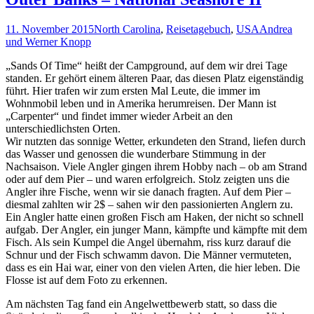
11. November 2015
North Carolina
,
Reisetagebuch
,
USA
Andrea
und Werner Knopp
„Sands Of Time“ heißt der Campground, auf dem wir drei Tage
standen. Er gehört einem älteren Paar, das diesen Platz eigenständig
führt. Hier trafen wir zum ersten Mal Leute, die immer im
Wohnmobil leben und in Amerika herumreisen. Der Mann ist
„Carpenter“ und findet immer wieder Arbeit an den
unterschiedlichsten Orten.
Wir nutzten das sonnige Wetter, erkundeten den Strand, liefen durch
das Wasser und genossen die wunderbare Stimmung in der
Nachsaison. Viele Angler gingen ihrem Hobby nach – ob am Strand
oder auf dem Pier – und waren erfolgreich. Stolz zeigten uns die
Angler ihre Fische, wenn wir sie danach fragten. Auf dem Pier –
diesmal zahlten wir 2$ – sahen wir den passionierten Anglern zu.
Ein Angler hatte einen großen Fisch am Haken, der nicht so schnell
aufgab. Der Angler, ein junger Mann, kämpfte und kämpfte mit dem
Fisch. Als sein Kumpel die Angel übernahm, riss kurz darauf die
Schnur und der Fisch schwamm davon. Die Männer vermuteten,
dass es ein Hai war, einer von den vielen Arten, die hier leben. Die
Flosse ist auf dem Foto zu erkennen.
Am nächsten Tag fand ein Angelwettbewerb statt, so dass die