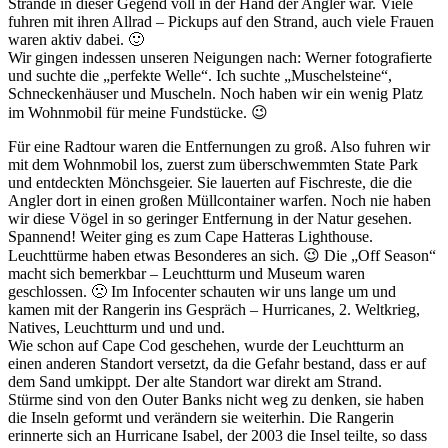
Strände in dieser Gegend voll in der Hand der Angler war. Viele
fuhren mit ihren Allrad – Pickups auf den Strand, auch viele Frauen
waren aktiv dabei. 🙂
Wir gingen indessen unseren Neigungen nach: Werner fotografierte
und suchte die „perfekte Welle“. Ich suchte „Muschelsteine“,
Schneckenhäuser und Muscheln. Noch haben wir ein wenig Platz
im Wohnmobil für meine Fundstücke. 😉
Für eine Radtour waren die Entfernungen zu groß. Also fuhren wir
mit dem Wohnmobil los, zuerst zum überschwemmten State Park
und entdeckten Mönchsgeier. Sie lauerten auf Fischreste, die die
Angler dort in einen großen Müllcontainer warfen. Noch nie haben
wir diese Vögel in so geringer Entfernung in der Natur gesehen.
Spannend! Weiter ging es zum Cape Hatteras Lighthouse.
Leuchttürme haben etwas Besonderes an sich. 😉 Die „Off Season“
macht sich bemerkbar – Leuchtturm und Museum waren
geschlossen. 🙁 Im Infocenter schauten wir uns lange um und
kamen mit der Rangerin ins Gespräch – Hurricanes, 2. Weltkrieg,
Natives, Leuchtturm und und und.
Wie schon auf Cape Cod geschehen, wurde der Leuchtturm an
einen anderen Standort versetzt, da die Gefahr bestand, dass er auf
dem Sand umkippt. Der alte Standort war direkt am Strand.
Stürme sind von den Outer Banks nicht weg zu denken, sie haben
die Inseln geformt und verändern sie weiterhin. Die Rangerin
erinnerte sich an Hurricane Isabel, der 2003 die Insel teilte, so dass