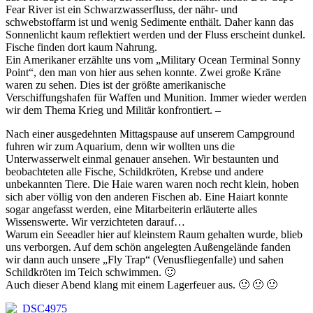
Fear River ist ein Schwarzwasserfluss, der nähr- und
schwebstoffarm ist und wenig Sedimente enthält. Daher kann das
Sonnenlicht kaum reflektiert werden und der Fluss erscheint dunkel.
Fische finden dort kaum Nahrung.
Ein Amerikaner erzählte uns vom „Military Ocean Terminal Sonny
Point“, den man von hier aus sehen konnte. Zwei große Kräne
waren zu sehen. Dies ist der größte amerikanische
Verschiffungshafen für Waffen und Munition. Immer wieder werden
wir dem Thema Krieg und Militär konfrontiert. –
Nach einer ausgedehnten Mittagspause auf unserem Campground
fuhren wir zum Aquarium, denn wir wollten uns die
Unterwasserwelt einmal genauer ansehen. Wir bestaunten und
beobachteten alle Fische, Schildkröten, Krebse und andere
unbekannten Tiere. Die Haie waren waren noch recht klein, hoben
sich aber völlig von den anderen Fischen ab. Eine Haiart konnte
sogar angefasst werden, eine Mitarbeiterin erläuterte alles
Wissenswerte. Wir verzichteten darauf…
Warum ein Seeadler hier auf kleinstem Raum gehalten wurde, blieb
uns verborgen. Auf dem schön angelegten Außengelände fanden
wir dann auch unsere „Fly Trap“ (Venusfliegenfalle) und sahen
Schildkröten im Teich schwimmen. 🙂
Auch dieser Abend klang mit einem Lagerfeuer aus. 🙂 🙂 🙂