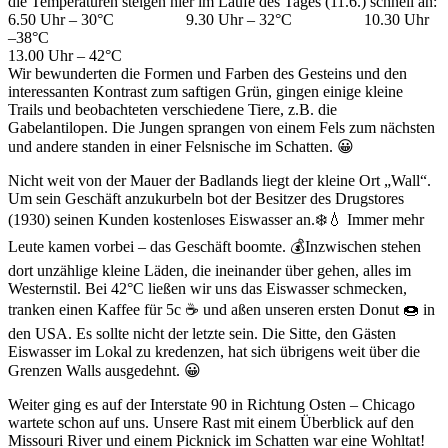
die Temperaturen steigen hier im Laufe des Tages (11.6.) schnell an:
6.50 Uhr – 30°C 9.30 Uhr – 32°C 10.30 Uhr
–38°C
13.00 Uhr – 42°C
Wir bewunderten die Formen und Farben des Gesteins und den
interessanten Kontrast zum saftigen Grün, gingen einige kleine
Trails und beobachteten verschiedene Tiere, z.B. die
Gabelantilopen. Die Jungen sprangen von einem Fels zum nächsten
und andere standen in einer Felsnische im Schatten. 😀
Nicht weit von der Mauer der Badlands liegt der kleine Ort „Wall“.
Um sein Geschäft anzukurbeln bot der Besitzer des Drugstores
(1930) seinen Kunden kostenloses Eiswasser an.❄️💧 Immer mehr
Leute kamen vorbei ­– das Geschäft boomte. 💰Inzwischen stehen
dort unzählige kleine Läden, die ineinander über gehen, alles im
Westernstil. Bei 42°C ließen wir uns das Eiswasser schmecken,
tranken einen Kaffee für 5c ☕️ und aßen unseren ersten Donut 🍩 in
den USA. Es sollte nicht der letzte sein. Die Sitte, den Gästen
Eiswasser im Lokal zu kredenzen, hat sich übrigens weit über die
Grenzen Walls ausgedehnt. 😀
Weiter ging es auf der Interstate 90 in Richtung Osten – Chicago
wartete schon auf uns. Unsere Rast mit einem Überblick auf den
Missouri River und einem Picknick im Schatten war eine Wohltat!