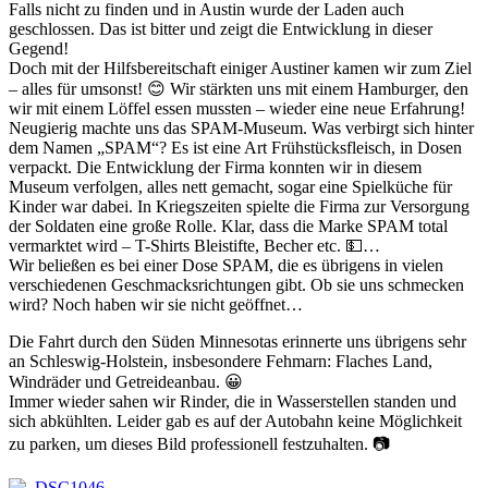
Falls nicht zu finden und in Austin wurde der Laden auch
geschlossen. Das ist bitter und zeigt die Entwicklung in dieser
Gegend!
Doch mit der Hilfsbereitschaft einiger Austiner kamen wir zum Ziel
– alles für umsonst! 😊 Wir stärkten uns mit einem Hamburger, den
wir mit einem Löffel essen mussten – wieder eine neue Erfahrung!
Neugierig machte uns das SPAM-Museum. Was verbirgt sich hinter
dem Namen „SPAM“? Es ist eine Art Frühstücksfleisch, in Dosen
verpackt. Die Entwicklung der Firma konnten wir in diesem
Museum verfolgen, alles nett gemacht, sogar eine Spielküche für
Kinder war dabei. In Kriegszeiten spielte die Firma zur Versorgung
der Soldaten eine große Rolle. Klar, dass die Marke SPAM total
vermarktet wird – T-Shirts Bleistifte, Becher etc. 💵…
Wir beließen es bei einer Dose SPAM, die es übrigens in vielen
verschiedenen Geschmacksrichtungen gibt. Ob sie uns schmecken
wird? Noch haben wir sie nicht geöffnet…
Die Fahrt durch den Süden Minnesotas erinnerte uns übrigens sehr
an Schleswig-Holstein, insbesondere Fehmarn: Flaches Land,
Windräder und Getreideanbau. 😀
Immer wieder sahen wir Rinder, die in Wasserstellen standen und
sich abkühlten. Leider gab es auf der Autobahn keine Möglichkeit
zu parken, um dieses Bild professionell festzuhalten. 📷