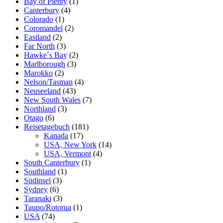
Bay of Plenty
(1)
Canterbury
(4)
Colorado
(1)
Coromandel
(2)
Eastland
(2)
Far North
(3)
Hawke´s Bay
(2)
Marlborough
(3)
Marokko
(2)
Nelson/Tasman
(4)
Neuseeland
(43)
New South Wales
(7)
Northland
(3)
Otago
(6)
Reisetagebuch
(181)
Kanada
(17)
USA, New York
(14)
USA, Vermont
(4)
South Canterbury
(1)
Southland
(1)
Südinsel
(3)
Sydney
(6)
Taranaki
(3)
Taupo/Rotorua
(1)
USA
(74)