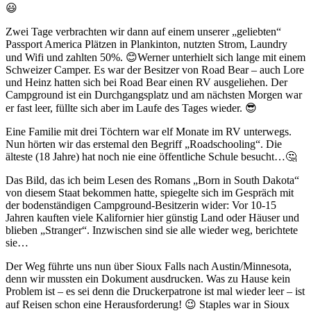
😃
Zwei Tage verbrachten wir dann auf einem unserer „geliebten“
Passport America Plätzen in Plankinton, nutzten Strom, Laundry
und Wifi und zahlten 50%. 😊Werner unterhielt sich lange mit einem
Schweizer Camper. Es war der Besitzer von Road Bear – auch Lore
und Heinz hatten sich bei Road Bear einen RV ausgeliehen. Der
Campground ist ein Durchgangsplatz und am nächsten Morgen war
er fast leer, füllte sich aber im Laufe des Tages wieder. 😎
Eine Familie mit drei Töchtern war elf Monate im RV unterwegs.
Nun hörten wir das erstemal den Begriff „Roadschooling“. Die
älteste (18 Jahre) hat noch nie eine öffentliche Schule besucht…🤔
Das Bild, das ich beim Lesen des Romans „Born in South Dakota“
von diesem Staat bekommen hatte, spiegelte sich im Gespräch mit
der bodenständigen Campground-Besitzerin wider: Vor 10-15
Jahren kauften viele Kalifornier hier günstig Land oder Häuser und
blieben „Stranger“. Inzwischen sind sie alle wieder weg, berichtete
sie…
Der Weg führte uns nun über Sioux Falls nach Austin/Minnesota,
denn wir mussten ein Dokument ausdrucken. Was zu Hause kein
Problem ist – es sei denn die Druckerpatrone ist mal wieder leer – ist
auf Reisen schon eine Herausforderung! 😉 Staples war in Sioux