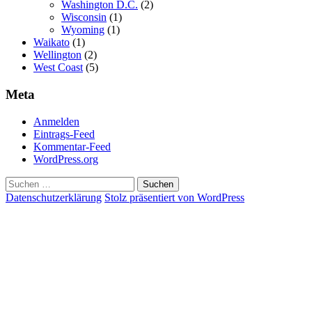
Washington D.C.
(2)
Wisconsin
(1)
Wyoming
(1)
Waikato
(1)
Wellington
(2)
West Coast
(5)
Meta
Anmelden
Eintrags-Feed
Kommentar-Feed
WordPress.org
Suchen
nach:
Datenschutzerklärung
Stolz präsentiert von WordPress