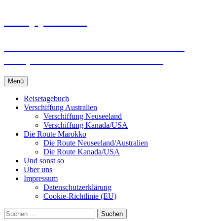
Zum
knoppreisen
Inhalt
springen
Mit dem Wohnmobil durch Kanada,
USA, Neuseeland und Marokko
Menü
Reisetagebuch
Verschiffung Australien
Verschiffung Neuseeland
Verschiffung Kanada/USA
Die Route Marokko
Die Route Neuseeland/Australien
Die Route Kanada/USA
Und sonst so
Über uns
Impressum
Datenschutzerklärung
Cookie-Richtlinie (EU)
Suchen