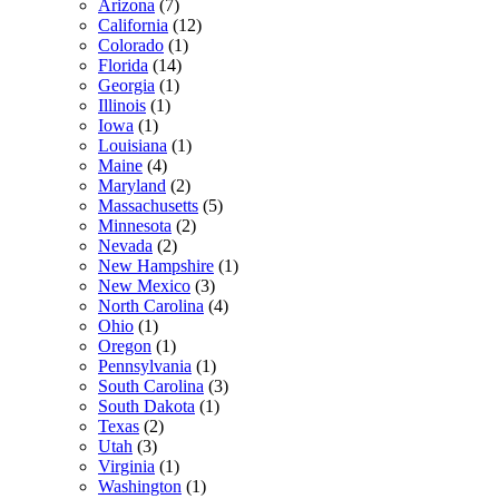
Arizona
(7)
California
(12)
Colorado
(1)
Florida
(14)
Georgia
(1)
Illinois
(1)
Iowa
(1)
Louisiana
(1)
Maine
(4)
Maryland
(2)
Massachusetts
(5)
Minnesota
(2)
Nevada
(2)
New Hampshire
(1)
New Mexico
(3)
North Carolina
(4)
Ohio
(1)
Oregon
(1)
Pennsylvania
(1)
South Carolina
(3)
South Dakota
(1)
Texas
(2)
Utah
(3)
Virginia
(1)
Washington
(1)