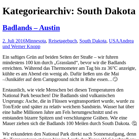
nach:
Kategoriearchiv: South Dakota
Badlands – Austin
2. Juli 2016
Minnesota
,
Reisetagebuch
,
South Dakota
,
USA
Andrea
und Werner Knopp
Ein saftiges Grün auf beiden Seiten der Straße – wir fuhren
mindestens 100 km durch „Grassland“, bevor wir die Badlands
erreichten. Während das Thermometer am Tag bis zu 36°C anzeigte,
kühlte es am Abend ein wenig ab. Dafür ließen uns die Mai
–/Junikäfer auf dem Campground nicht in Ruhe essen…🙄
Erstaunlich, wie viele Menschen bei diesen Temperaturen den
National Park besuchen! Die Badlands sind vulkanischen
Ursprungs: Asche, die in Flüssen wegtransportiert wurde, wurde zu
Ton/Erde und später zu relativ weichem Sandstein. Wasser hat über
eine halbe Millionen Jahre am Fels herumgeschnitzt und es
entstanden bizarre Spitzen und verschlungene Gräben. Wie eine
Mauer ziehen sich die Badlands 100 Meilen durch South Dakota. 🤔
Wir erkundeten den National Park direkt nach Sonnenaufgang, denn