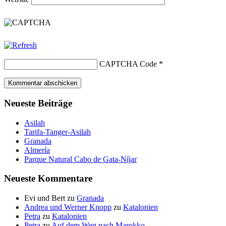
CAPTCHA Code
*
Neueste Beiträge
Asilah
Tarifa-Tanger-Asilah
Granada
Almería
Parque Natural Cabo de Gata-Níjar
Neueste Kommentare
Evi und Bert
zu
Granada
Andrea und Werner Knopp
zu
Katalonien
Petra
zu
Katalonien
Petra
zu
Auf dem Weg nach Marokko