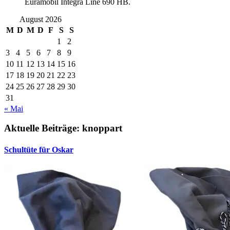
Euramobil Integra Line 690 HB.
August 2026
M
D
M
D
F
S
S
1
2
3
4
5
6
7
8
9
10
11
12
13
14
15
16
17
18
19
20
21
22
23
24
25
26
27
28
29
30
31
« Mai
Aktuelle Beiträge: knoppart
Schultüte für Oskar