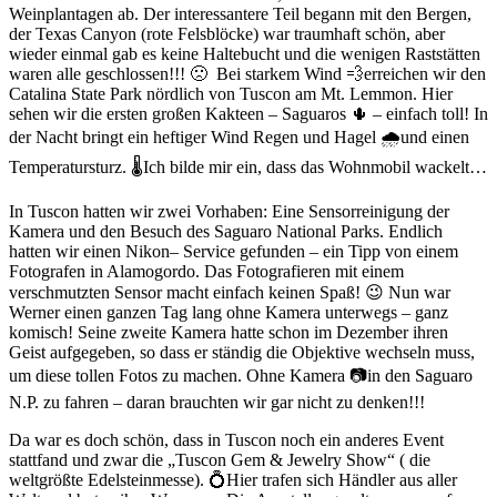
Weinplantagen ab. Der interessantere Teil begann mit den Bergen,
der Texas Canyon (rote Felsblöcke) war traumhaft schön, aber
wieder einmal gab es keine Haltebucht und die wenigen Raststätten
waren alle geschlossen!!! 🙁 Bei starkem Wind 💨erreichen wir den
Catalina State Park nördlich von Tuscon am Mt. Lemmon. Hier
sehen wir die ersten großen Kakteen – Saguaros 🌵 – einfach toll! In
der Nacht bringt ein heftiger Wind Regen und Hagel 🌧und einen
Temperatursturz. 🌡Ich bilde mir ein, dass das Wohnmobil wackelt…
In Tuscon hatten wir zwei Vorhaben: Eine Sensorreinigung der
Kamera und den Besuch des Saguaro National Parks. Endlich
hatten wir einen Nikon– Service gefunden – ein Tipp von einem
Fotografen in Alamogordo. Das Fotografieren mit einem
verschmutzten Sensor macht einfach keinen Spaß! 😉 Nun war
Werner einen ganzen Tag lang ohne Kamera unterwegs – ganz
komisch! Seine zweite Kamera hatte schon im Dezember ihren
Geist aufgegeben, so dass er ständig die Objektive wechseln muss,
um diese tollen Fotos zu machen. Ohne Kamera 📷in den Saguaro
N.P. zu fahren – daran brauchten wir gar nicht zu denken!!!
Da war es doch schön, dass in Tuscon noch ein anderes Event
stattfand und zwar die „Tuscon Gem & Jewelry Show“ ( die
weltgrößte Edelsteinmesse). 💍Hier trafen sich Händler aus aller