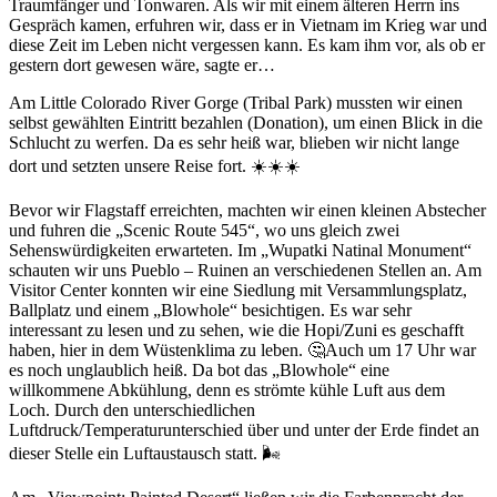
Traumfänger und Tonwaren. Als wir mit einem älteren Herrn ins
Gespräch kamen, erfuhren wir, dass er in Vietnam im Krieg war und
diese Zeit im Leben nicht vergessen kann. Es kam ihm vor, als ob er
gestern dort gewesen wäre, sagte er…
Am Little Colorado River Gorge (Tribal Park) mussten wir einen
selbst gewählten Eintritt bezahlen (Donation), um einen Blick in die
Schlucht zu werfen. Da es sehr heiß war, blieben wir nicht lange
dort und setzten unsere Reise fort. ☀️☀️☀️
Bevor wir Flagstaff erreichten, machten wir einen kleinen Abstecher
und fuhren die „Scenic Route 545“, wo uns gleich zwei
Sehenswürdigkeiten erwarteten. Im „Wupatki Natinal Monument“
schauten wir uns Pueblo – Ruinen an verschiedenen Stellen an. Am
Visitor Center konnten wir eine Siedlung mit Versammlungsplatz,
Ballplatz und einem „Blowhole“ besichtigen. Es war sehr
interessant zu lesen und zu sehen, wie die Hopi/Zuni es geschafft
haben, hier in dem Wüstenklima zu leben. 🤔Auch um 17 Uhr war
es noch unglaublich heiß. Da bot das „Blowhole“ eine
willkommene Abkühlung, denn es strömte kühle Luft aus dem
Loch. Durch den unterschiedlichen
Luftdruck/Temperaturunterschied über und unter der Erde findet an
dieser Stelle ein Luftaustausch statt. 🌬