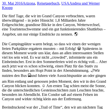
30. Mai 2016
Arizona
,
Reisetagebuch
,
USA
Andrea und Werner
Knopp
Die fünf Tage, die wir im Grand Canyon verbrachten, waren
überwältigend – in jeder Hinsicht: 1,8 Milliarden Jahre
Erdgeschichte, grandiose Blicke in den Canyon, Wetterwechsel,
eine Touristenschwemme und ein gut funktionierendes Shuttlebus –
Angebot, um nur einige Eindrücke zu nennen. 🌎
Die Campingplätze waren belegt, so dass wir einen der wenigen
freien Parkplätze ergattern mussten – mit Erfolg! 😀 Spätestens in
diesem Moment wurde uns klar, dass an allen interessanten Stellen
viel los sein wird. Es war nicht „crowded“, informierte uns ein
Einheimischer. Erst in den Sommerferien wird es richtig voll… Aber
auch jetzt war es schon schwierig, einen Platz für das Stativ zu
finden, besonders am Hopi Point in der Abendstimmung. 🌙Wir
nutzten den Bus 🚍und fuhren viele Aussichtspunkte an oder gingen
am Rim entlang und genossen jeden Moment, den wir in den Grand
Canyon blicken konnten. ☺️ Am ersten Tag schien meist die Sonne,
die die unterschiedlichen Gesteinsschichten zum Leuchten brachte,
besonders im Abendlicht. Ein Condor saß auf einem Felsen im
Canyon und wirkte richtig klein aus der Entfernung.
Beeindruckend war der „Trail of Time“, den wir am nächsten Tag