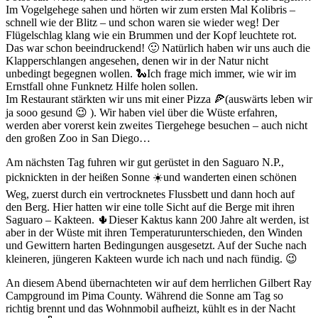
Im Vogelgehege sahen und hörten wir zum ersten Mal Kolibris –
schnell wie der Blitz – und schon waren sie wieder weg! Der
Flügelschlag klang wie ein Brummen und der Kopf leuchtete rot.
Das war schon beeindruckend! 🙂 Natürlich haben wir uns auch die
Klapperschlangen angesehen, denen wir in der Natur nicht
unbedingt begegnen wollen. 🐍Ich frage mich immer, wie wir im
Ernstfall ohne Funknetz Hilfe holen sollen.
Im Restaurant stärkten wir uns mit einer Pizza 🍕(auswärts leben wir
ja sooo gesund 😉 ). Wir haben viel über die Wüste erfahren,
werden aber vorerst kein zweites Tiergehege besuchen – auch nicht
den großen Zoo in San Diego…
Am nächsten Tag fuhren wir gut gerüstet in den Saguaro N.P.,
picknickten in der heißen Sonne ☀️und wanderten einen schönen
Weg, zuerst durch ein vertrocknetes Flussbett und dann hoch auf
den Berg. Hier hatten wir eine tolle Sicht auf die Berge mit ihren
Saguaro – Kakteen. 🌵Dieser Kaktus kann 200 Jahre alt werden, ist
aber in der Wüste mit ihren Temperaturunterschieden, den Winden
und Gewittern harten Bedingungen ausgesetzt. Auf der Suche nach
kleineren, jüngeren Kakteen wurde ich nach und nach fündig. 😉
An diesem Abend übernachteten wir auf dem herrlichen Gilbert Ray
Campground im Pima County. Während die Sonne am Tag so
richtig brennt und das Wohnmobil aufheizt, kühlt es in der Nacht