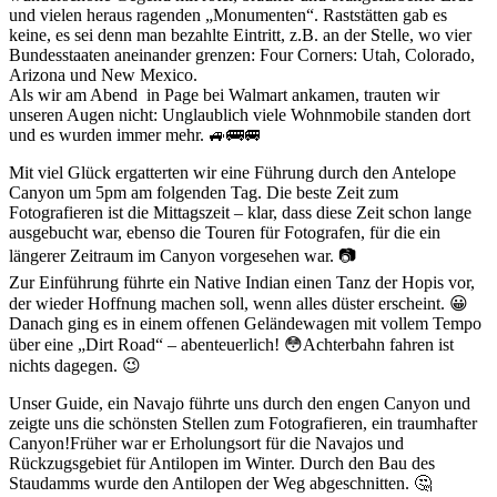
und vielen heraus ragenden „Monumenten“. Raststätten gab es
keine, es sei denn man bezahlte Eintritt, z.B. an der Stelle, wo vier
Bundesstaaten aneinander grenzen: Four Corners: Utah, Colorado,
Arizona und New Mexico.
Als wir am Abend in Page bei Walmart ankamen, trauten wir
unseren Augen nicht: Unglaublich viele Wohnmobile standen dort
und es wurden immer mehr. 🚙🚌🚐
Mit viel Glück ergatterten wir eine Führung durch den Antelope
Canyon um 5pm am folgenden Tag. Die beste Zeit zum
Fotografieren ist die Mittagszeit – klar, dass diese Zeit schon lange
ausgebucht war, ebenso die Touren für Fotografen, für die ein
längerer Zeitraum im Canyon vorgesehen war. 📷
Zur Einführung führte ein Native Indian einen Tanz der Hopis vor,
der wieder Hoffnung machen soll, wenn alles düster erscheint. 😀
Danach ging es in einem offenen Geländewagen mit vollem Tempo
über eine „Dirt Road“ – abenteuerlich! 😳Achterbahn fahren ist
nichts dagegen. 😉
Unser Guide, ein Navajo führte uns durch den engen Canyon und
zeigte uns die schönsten Stellen zum Fotografieren, ein traumhafter
Canyon!Früher war er Erholungsort für die Navajos und
Rückzugsgebiet für Antilopen im Winter. Durch den Bau des
Staudamms wurde den Antilopen der Weg abgeschnitten. 🤔