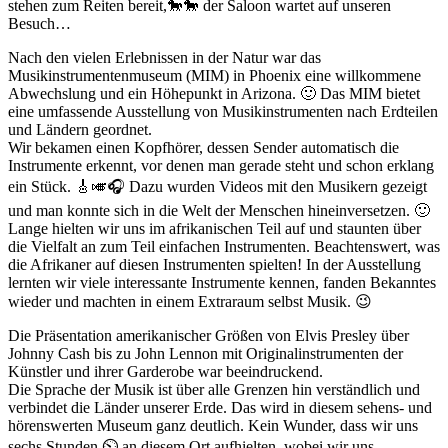
stehen zum Reiten bereit,🐎🐎 der Saloon wartet auf unseren
Besuch…
Nach den vielen Erlebnissen in der Natur war das
Musikinstrumentenmuseum (MIM) in Phoenix eine willkommene
Abwechslung und ein Höhepunkt in Arizona. 🙂 Das MIM bietet
eine umfassende Ausstellung von Musikinstrumenten nach Erdteilen
und Ländern geordnet.
Wir bekamen einen Kopfhörer, dessen Sender automatisch die
Instrumente erkennt, vor denen man gerade steht und schon erklang
ein Stück. 🎸🎺🎧 Dazu wurden Videos mit den Musikern gezeigt
und man konnte sich in die Welt der Menschen hineinversetzen. 🙂
Lange hielten wir uns im afrikanischen Teil auf und staunten über
die Vielfalt an zum Teil einfachen Instrumenten. Beachtenswert, was
die Afrikaner auf diesen Instrumenten spielten! In der Ausstellung
lernten wir viele interessante Instrumente kennen, fanden Bekanntes
wieder und machten in einem Extraraum selbst Musik. 😉
Die Präsentation amerikanischer Größen von Elvis Presley über
Johnny Cash bis zu John Lennon mit Originalinstrumenten der
Künstler und ihrer Garderobe war beeindruckend.
Die Sprache der Musik ist über alle Grenzen hin verständlich und
verbindet die Länder unserer Erde. Das wird in diesem sehens- und
hörenswerten Museum ganz deutlich. Kein Wunder, dass wir uns
sechs Stunden ⏲ an diesem Ort aufhielten, wobei wir uns