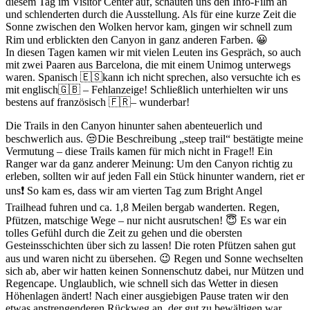
diesem Tag im Visitor Center auf, schauten uns den Info-Film an
und schlenderten durch die Ausstellung. Als für eine kurze Zeit die
Sonne zwischen den Wolken hervor kam, gingen wir schnell zum
Rim und erblickten den Canyon in ganz anderen Farben. 😀
In diesen Tagen kamen wir mit vielen Leuten ins Gespräch, so auch
mit zwei Paaren aus Barcelona, die mit einem Unimog unterwegs
waren. Spanisch 🇪🇸kann ich nicht sprechen, also versuchte ich es
mit englisch🇬🇧 – Fehlanzeige! Schließlich unterhielten wir uns
bestens auf französisch 🇫🇷– wunderbar!
Die Trails in den Canyon hinunter sahen abenteuerlich und
beschwerlich aus. 😒Die Beschreibung „steep trail“ bestätigte meine
Vermutung – diese Trails kamen für mich nicht in Frage‼️ Ein
Ranger war da ganz anderer Meinung: Um den Canyon richtig zu
erleben, sollten wir auf jeden Fall ein Stück hinunter wandern, riet er
uns❗️ So kam es, dass wir am vierten Tag zum Bright Angel
Trailhead fuhren und ca. 1,8 Meilen bergab wanderten. Regen,
Pfützen, matschige Wege – nur nicht ausrutschen! 😇 Es war ein
tolles Gefühl durch die Zeit zu gehen und die obersten
Gesteinsschichten über sich zu lassen! Die roten Pfützen sahen gut
aus und waren nicht zu übersehen. 😉 Regen und Sonne wechselten
sich ab, aber wir hatten keinen Sonnenschutz dabei, nur Mützen und
Regencape. Unglaublich, wie schnell sich das Wetter in diesen
Höhenlagen ändert! Nach einer ausgiebigen Pause traten wir den
etwas anstrengenderen Rückweg an, der gut zu bewältigen war.