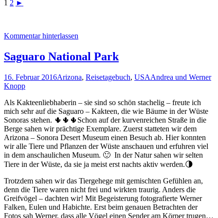
1
2
►
Kommentar hinterlassen
Saguaro National Park
16. Februar 2016
Arizona
,
Reisetagebuch
,
USA
Andrea und Werner
Knopp
Als Kakteenliebhaberin – sie sind so schön stachelig – freute ich
mich sehr auf die Saguaro – Kakteen, die wie Bäume in der Wüste
Sonoras stehen. 🌵🌵🌵Schon auf der kurvenreichen Straße in die
Berge sahen wir prächtige Exemplare. Zuerst statteten wir dem
Arizona – Sonora Desert Museum einen Besuch ab. Hier konnten
wir alle Tiere und Pflanzen der Wüste anschauen und erfuhren viel
in dem anschaulichen Museum. 🙂 In der Natur sahen wir selten
Tiere in der Wüste, da sie ja meist erst nachts aktiv werden.🌗
Trotzdem sahen wir das Tiergehege mit gemischten Gefühlen an,
denn die Tiere waren nicht frei und wirkten traurig. Anders die
Greifvögel – dachten wir! Mit Begeisterung fotografierte Werner
Falken, Eulen und Habichte. Erst beim genauen Betrachten der
Fotos sah Werner, dass alle Vögel einen Sender am Körper trugen…