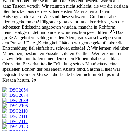
Welt und boten ihre Waren an. Die Ausstellungszelte waren auf
ganz Tuscon verteilt. Wir staunten nicht schlecht, als wir die riesigen
Steinbrocken aus den verschiedensten Materialien auf dem
Außengelände sahen. Wie sind diese schweren Container alle
hierher gekommen? Filigraner ging es im Innenbereich zu, wo die
schönsten Edelsteine angeboten wurden, manche in Rohform,
manche abgerundet und andere wunderschön geschliffen! 🙂 Das
große Angebot verschlug uns den Atem, ganz zu schweigen von
den Preisen! Eine „Kleinigkeit“ hätten wir gerne gekauft, aber die
Entscheidung fiel einfach zu schwer, schade! 💍Wir lernten viel über
Mineralien, bestaunten Fossilien, deren Echtheit Werner zum Teil
anzweifelte und trafen einen deutschen Firmeninhaber aus Idar-
Oberstein. Er verkaufte die Erfindung seines Mitarbeiters, einen
speziellen Bohrer, der reißenden Absatz fand. Sascha Hilles war
begeistert von der Messe – die Leute liefen nicht in Schlips und
Kragen herum. 😉