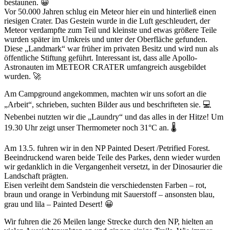
bestaunen. 😀
Vor 50.000 Jahren schlug ein Meteor hier ein und hinterließ einen
riesigen Crater. Das Gestein wurde in die Luft geschleudert, der
Meteor verdampfte zum Teil und kleinste und etwas größere Teile
wurden später im Umkreis und unter der Oberfläche gefunden.
Diese „Landmark“ war früher im privaten Besitz und wird nun als
öffentliche Stiftung geführt. Interessant ist, dass alle Apollo-
Astronauten im METEOR CRATER umfangreich ausgebildet
wurden. 🚀
Am Campground angekommen, machten wir uns sofort an die
„Arbeit“, schrieben, suchten Bilder aus und beschrifteten sie. 💻
Nebenbei nutzten wir die „Laundry“ und das alles in der Hitze! Um
19.30 Uhr zeigt unser Thermometer noch 31°C an. 🌡
Am 13.5. fuhren wir in den NP Painted Desert /Petrified Forest.
Beeindruckend waren beide Teile des Parkes, denn wieder wurden
wir gedanklich in die Vergangenheit versetzt, in der Dinosaurier die
Landschaft prägten.
Eisen verleiht dem Sandstein die verschiedensten Farben – rot,
braun und orange in Verbindung mit Sauerstoff – ansonsten blau,
grau und lila – Painted Desert! 😀
Wir fuhren die 26 Meilen lange Strecke durch den NP, hielten an