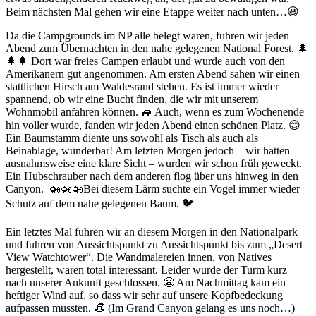
Beim nächsten Mal gehen wir eine Etappe weiter nach unten…😃
Da die Campgrounds im NP alle belegt waren, fuhren wir jeden
Abend zum Übernachten in den nahe gelegenen National Forest. 🌲
🌲🌲 Dort war freies Campen erlaubt und wurde auch von den
Amerikanern gut angenommen. Am ersten Abend sahen wir einen
stattlichen Hirsch am Waldesrand stehen. Es ist immer wieder
spannend, ob wir eine Bucht finden, die wir mit unserem
Wohnmobil anfahren können. 🚙 Auch, wenn es zum Wochenende
hin voller wurde, fanden wir jeden Abend einen schönen Platz. 😊
Ein Baumstamm diente uns sowohl als Tisch als auch als
Beinablage, wunderbar! Am letzten Morgen jedoch – wir hatten
ausnahmsweise eine klare Sicht – wurden wir schon früh geweckt.
Ein Hubschrauber nach dem anderen flog über uns hinweg in den
Canyon. 🚁🚁🚁Bei diesem Lärm suchte ein Vogel immer wieder
Schutz auf dem nahe gelegenen Baum. 🐦
Ein letztes Mal fuhren wir an diesem Morgen in den Nationalpark
und fuhren von Aussichtspunkt zu Aussichtspunkt bis zum „Desert
View Watchtower“. Die Wandmalereien innen, von Natives
hergestellt, waren total interessant. Leider wurde der Turm kurz
nach unserer Ankunft geschlossen. 😬 Am Nachmittag kam ein
heftiger Wind auf, so dass wir sehr auf unsere Kopfbedeckung
aufpassen mussten. 👒 (Im Grand Canyon gelang es uns noch…)