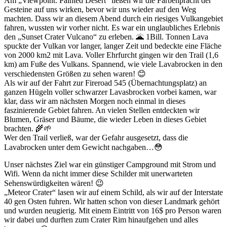
Am „Viewpoint: Painted Desert“ ließen wir die Farbenpracht der
Gesteine auf uns wirken, bevor wir uns wieder auf den Weg
machten. Dass wir an diesem Abend durch ein riesiges Vulkangebiet
fahren, wussten wir vorher nicht. Es war ein unglaubliches Erlebnis
den „Sunset Crater Vulcano“ zu erleben. 🌋 1Bill. Tonnen Lava
spuckte der Vulkan vor langer, langer Zeit und bedeckte eine Fläche
von 2000 km2 mit Lava. Voller Ehrfurcht gingen wir den Trail (1,6
km) am Fuße des Vulkans. Spannend, wie viele Lavabrocken in den
verschiedensten Größen zu sehen waren! 😊
Als wir auf der Fahrt zur Fireroad 545 (Übernachtungsplatz) an
ganzen Hügeln voller schwarzer Lavasbrocken vorbei kamen, war
klar, dass wir am nächsten Morgen noch einmal in dieses
faszinierende Gebiet fahren. An vielen Stellen entdeckten wir
Blumen, Gräser und Bäume, die wieder Leben in dieses Gebiet
brachten. 🌾🌱
Wer den Trail verließ, war der Gefahr ausgesetzt, dass die
Lavabrocken unter dem Gewicht nachgaben…😳
Unser nächstes Ziel war ein günstiger Campground mit Strom und
Wifi. Wenn da nicht immer diese Schilder mit unerwarteten
Sehenswürdigkeiten wären! 😉
„Meteor Crater“ lasen wir auf einem Schild, als wir auf der Interstate
40 gen Osten fuhren. Wir hatten schon von dieser Landmark gehört
und wurden neugierig. Mit einem Eintritt von 16$ pro Person waren
wir dabei und durften zum Crater Rim hinaufgehen und alles