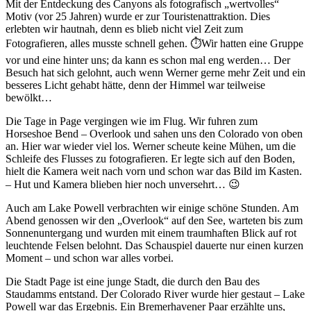
Mit der Entdeckung des Canyons als fotografisch „wertvolles“
Motiv (vor 25 Jahren) wurde er zur Touristenattraktion. Dies
erlebten wir hautnah, denn es blieb nicht viel Zeit zum
Fotografieren, alles musste schnell gehen. ⏱Wir hatten eine Gruppe
vor und eine hinter uns; da kann es schon mal eng werden… Der
Besuch hat sich gelohnt, auch wenn Werner gerne mehr Zeit und ein
besseres Licht gehabt hätte, denn der Himmel war teilweise
bewölkt…
Die Tage in Page vergingen wie im Flug. Wir fuhren zum
Horseshoe Bend – Overlook und sahen uns den Colorado von oben
an. Hier war wieder viel los. Werner scheute keine Mühen, um die
Schleife des Flusses zu fotografieren. Er legte sich auf den Boden,
hielt die Kamera weit nach vorn und schon war das Bild im Kasten.
– Hut und Kamera blieben hier noch unversehrt… 😉
Auch am Lake Powell verbrachten wir einige schöne Stunden. Am
Abend genossen wir den „Overlook“ auf den See, warteten bis zum
Sonnenuntergang und wurden mit einem traumhaften Blick auf rot
leuchtende Felsen belohnt. Das Schauspiel dauerte nur einen kurzen
Moment – und schon war alles vorbei.
Die Stadt Page ist eine junge Stadt, die durch den Bau des
Staudamms entstand. Der Colorado River wurde hier gestaut – Lake
Powell war das Ergebnis. Ein Bremerhavener Paar erzählte uns,