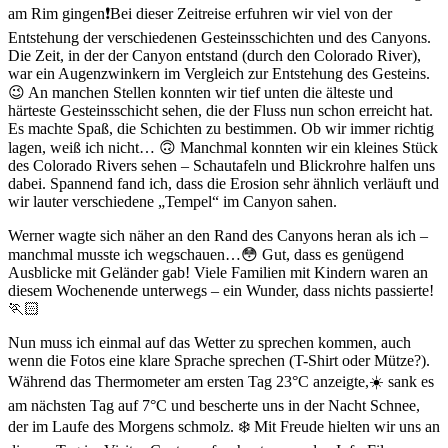
am Rim gingen❗️Bei dieser Zeitreise erfuhren wir viel von der
Entstehung der verschiedenen Gesteinsschichten und des Canyons.
Die Zeit, in der der Canyon entstand (durch den Colorado River),
war ein Augenzwinkern im Vergleich zur Entstehung des Gesteins.
😉 An manchen Stellen konnten wir tief unten die älteste und
härteste Gesteinsschicht sehen, die der Fluss nun schon erreicht hat.
Es machte Spaß, die Schichten zu bestimmen. Ob wir immer richtig
lagen, weiß ich nicht… 🙃 Manchmal konnten wir ein kleines Stück
des Colorado Rivers sehen – Schautafeln und Blickrohre halfen uns
dabei. Spannend fand ich, dass die Erosion sehr ähnlich verläuft und
wir lauter verschiedene „Tempel“ im Canyon sahen.
Werner wagte sich näher an den Rand des Canyons heran als ich –
manchmal musste ich wegschauen…😳 Gut, dass es genügend
Ausblicke mit Geländer gab! Viele Familien mit Kindern waren an
diesem Wochenende unterwegs – ein Wunder, dass nichts passierte!
🏃🏻
Nun muss ich einmal auf das Wetter zu sprechen kommen, auch
wenn die Fotos eine klare Sprache sprechen (T-Shirt oder Mütze?).
Während das Thermometer am ersten Tag 23°C anzeigte,☀️ sank es
am nächsten Tag auf 7°C und bescherte uns in der Nacht Schnee,
der im Laufe des Morgens schmolz. ❄️ Mit Freude hielten wir uns an