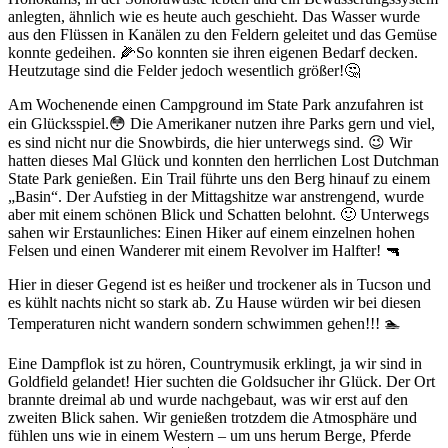
anlegten, ähnlich wie es heute auch geschieht. Das Wasser wurde
aus den Flüssen in Kanälen zu den Feldern geleitet und das Gemüse
konnte gedeihen. 🌽So konnten sie ihren eigenen Bedarf decken.
Heutzutage sind die Felder jedoch wesentlich größer!🤔
Am Wochenende einen Campground im State Park anzufahren ist
ein Glücksspiel.😳 Die Amerikaner nutzen ihre Parks gern und viel,
es sind nicht nur die Snowbirds, die hier unterwegs sind. 😉 Wir
hatten dieses Mal Glück und konnten den herrlichen Lost Dutchman
State Park genießen. Ein Trail führte uns den Berg hinauf zu einem
„Basin“. Der Aufstieg in der Mittagshitze war anstrengend, wurde
aber mit einem schönen Blick und Schatten belohnt. 🙂 Unterwegs
sahen wir Erstaunliches: Einen Hiker auf einem einzelnen hohen
Felsen und einen Wanderer mit einem Revolver im Halfter! 🔫
Hier in dieser Gegend ist es heißer und trockener als in Tucson und
es kühlt nachts nicht so stark ab. Zu Hause würden wir bei diesen
Temperaturen nicht wandern sondern schwimmen gehen!!! 🏊
Eine Dampflok ist zu hören, Countrymusik erklingt, ja wir sind in
Goldfield gelandet! Hier suchten die Goldsucher ihr Glück. Der Ort
brannte dreimal ab und wurde nachgebaut, was wir erst auf den
zweiten Blick sahen. Wir genießen trotzdem die Atmosphäre und
fühlen uns wie in einem Western – um uns herum Berge, Pferde