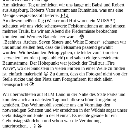
Am nächsten Tag unterhielten wir uns lange mit Babsi und Robert
aus Augsburg. Roberts Vater stammt aus Rumänien, was uns eine
Menge Gesprächsstoff lieferte. 🇷🇴
An diesem heißen Tag (Wasser und Hut waren ein MUSS!!!)
schauten wir uns viele sehenswerte Felsformationen an und gingen
mehrere Trails, bis wir am Abend die Fledermäuse beobachten
konnten und Werners Batterie leer war… 😳
„Beehives, Arches, Seven Sisters und White Domes“ schauten wir
uns anund stellten fest, dass die Felsnamen passend gewählt
wurden. Wir bestaunten Petroglyphen, die leider von Touristen
„erweitert“ wurden (unglaublich!) und sahen einige versteinerte
Baumstämme. Der Höhepunkt war jedoch der Trail zur „Fire
Wave“, wo der Sandstein in vielen Farben in einer Welle zu finden
ist, einfach malerisch! 😀 Zu dumm, dass ein Fotograf nicht von der
Stelle rückte und den Platz zum Fotografieren für sich allein
beanspruchte! 😬
Wir übernachteten auf BLM-Land in der Nähe des State Parks und
konnten auch am nächsten Tag noch diese schöne Umgebung
genießen. Das Wohnmobil spendete uns am Vormittag den
notwendigen Schatten und wir erreichten in der Wildnis sogar unser
Geburtstagskind Jonte in der Heimat. Es reichte gerade für ein
Geburtstagsständchen und schon war die Verbindung
unterbrochen… 📱🎤