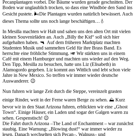
Pecanplantagen vorbei. Die Bäume wurden gerade geschnitten. Der
Boden war unglaublich trocken, so dass eine Windböe den Sand ins
Gesicht pustete. 🌬Die Plantagen wurden natürlich bewässert. Auch
dieses Thema sollte uns noch lange beschäftigen…💧
In Mesilla machten wir Halt und sahen uns den alten Ort mit vielen
kleinen Souvenirläden an. Auch „Billy the Kid“ soll sich hier
aufgehalten haben. 🔫 Auf dem früheren Marktplatz machten
Studenten Musik und sammelten Geld für ihre Brass Band. Es
herrschte eine fröhliche Stimmung. 🎺 Wir stärkten uns in einem
Café mit einem Hamburger und machten uns wieder auf den Weg.
Den Tipp, Mesilla zu besuchen, hatte uns Liz (Elisabeth) in
Alamogordo gegeben. Liz kommt aus Wittlich und lebt schon viele
Jahre in New Mexico. So treffen wir immer wieder deutsche
Auswanderer. 😉
Nun fuhren wir lange Zeit durch die Steppe, vereinzelt grasten
einige Rinder, weit in der Ferne waren Berge zu sehen. ⛰ Kurz
bevor wir in den Staat Arizona fuhren, erblickten wir eine „Ghost
Town“. Einige Häuser, ein Laden und sogar der Galgen waren zu
sehen. Gespenstisch! 😉
Die Fahrt durch Arizona –The Land of Enchantment – war zunächst
staubig. Eine Warnung: „Blowing dust!“ war immer wieder zu
lesen. Danach wechselten sich Pecan–, Walnuss– und