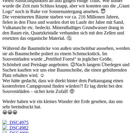
vielen Aussichtspunkten an und gingen einige Trails. Wie immer
wurde die Zeit zum Schluss knapp, aber wir konnten uns die „Giant
Logs“ noch in Ruhe vor Sonnenuntergang ansehen. 😇
Die versteinerten Bäume starben vor ca. 216 Millionen Jahren,
fielen in den Fluss und wurden dort im Laufe der Jahre mit Sand,
Vulkanasche etc. bedeckt. Mineralhaltiges Grundwasser drang in
den Baum ein, Quartzkristalle verbanden sich mit den Zellen und
ersetzten das organische Material. 🤔
Während die Baumstücke von außen unscheinbar aussehen, werden
sie als Baumscheibe poliert zu einem Schmuckstück. Im
Souvenirladen wurde „Petrified Forest“ in jeglicher Größe,
Schönheit und Preislage angeboten. 😉Nach langem Überlegen und
Suchen kauften wir uns eine Baumscheibe, die einen gebührenden
Platz erhalten wird. ☺️
Wer hätte gedacht, dass wir direkt hinter dem Parkausgang einen
kostenfreien Campground finden würden?! Er lag direkt bei den
Souvenirläden – sicher kein Zufall! 🤑
Wieder haben wir ein kleines Wunder der Erde gesehen, das uns
sehr beeindruckt hat.
😀😀😀