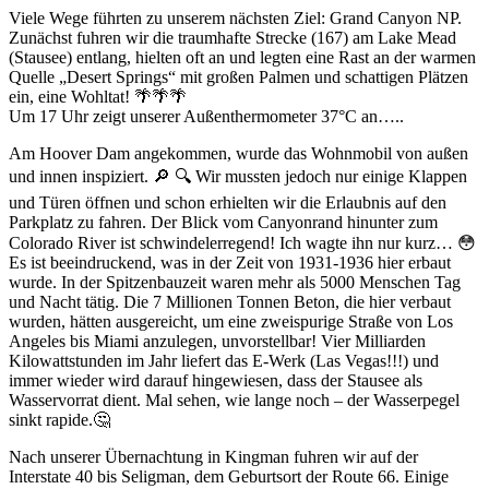
Viele Wege führten zu unserem nächsten Ziel: Grand Canyon NP.
Zunächst fuhren wir die traumhafte Strecke (167) am Lake Mead
(Stausee) entlang, hielten oft an und legten eine Rast an der warmen
Quelle „Desert Springs“ mit großen Palmen und schattigen Plätzen
ein, eine Wohltat! 🌴🌴🌴
Um 17 Uhr zeigt unserer Außenthermometer 37°C an…..
Am Hoover Dam angekommen, wurde das Wohnmobil von außen
und innen inspiziert. 🔎 🔍 Wir mussten jedoch nur einige Klappen
und Türen öffnen und schon erhielten wir die Erlaubnis auf den
Parkplatz zu fahren. Der Blick vom Canyonrand hinunter zum
Colorado River ist schwindelerregend! Ich wagte ihn nur kurz… 😳
Es ist beeindruckend, was in der Zeit von 1931-1936 hier erbaut
wurde. In der Spitzenbauzeit waren mehr als 5000 Menschen Tag
und Nacht tätig. Die 7 Millionen Tonnen Beton, die hier verbaut
wurden, hätten ausgereicht, um eine zweispurige Straße von Los
Angeles bis Miami anzulegen, unvorstellbar! Vier Milliarden
Kilowattstunden im Jahr liefert das E-Werk (Las Vegas!!!) und
immer wieder wird darauf hingewiesen, dass der Stausee als
Wasservorrat dient. Mal sehen, wie lange noch – der Wasserpegel
sinkt rapide.🤔
Nach unserer Übernachtung in Kingman fuhren wir auf der
Interstate 40 bis Seligman, dem Geburtsort der Route 66. Einige