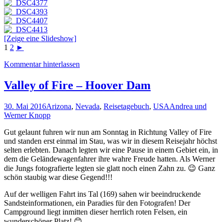
[Zeige eine Slideshow]
1
2
►
Kommentar hinterlassen
Valley of Fire – Hoover Dam
30. Mai 2016
Arizona
,
Nevada
,
Reisetagebuch
,
USA
Andrea und
Werner Knopp
Gut gelaunt fuhren wir nun am Sonntag in Richtung Valley of Fire
und standen erst einmal im Stau, was wir in diesem Reisejahr höchst
selten erlebten. Danach legten wir eine Pause in einem Gebiet ein, in
dem die Geländewagenfahrer ihre wahre Freude hatten. Als Werner
die Jungs fotografierte legten sie glatt noch einen Zahn zu. 😉 Ganz
schön staubig war diese Gegend!!!
Auf der welligen Fahrt ins Tal (169) sahen wir beeindruckende
Sandsteinformationen, ein Paradies für den Fotografen! Der
Campground liegt inmitten dieser herrlich roten Felsen, ein
wunderschöner Platz! 😊