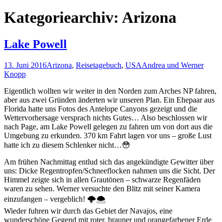
nach:
Kategoriearchiv: Arizona
Lake Powell
13. Juni 2016
Arizona
,
Reisetagebuch
,
USA
Andrea und Werner
Knopp
Eigentlich wollten wir weiter in den Norden zum Arches NP fahren,
aber aus zwei Gründen änderten wir unseren Plan. Ein Ehepaar aus
Florida hatte uns Fotos des Antelope Canyons gezeigt und die
Wettervorhersage versprach nichts Gutes… Also beschlossen wir
nach Page, am Lake Powell gelegen zu fahren um von dort aus die
Umgebung zu erkunden. 370 km Fahrt lagen vor uns – große Lust
hatte ich zu diesem Schlenker nicht…😳
Am frühen Nachmittag entlud sich das angekündigte Gewitter über
uns: Dicke Regentropfen/Schneeflocken nahmen uns die Sicht. Der
Himmel zeigte sich in allen Grautönen – schwarze Regenfäden
waren zu sehen. Werner versuchte den Blitz mit seiner Kamera
einzufangen – vergeblich! 🌩🌨
Wieder fuhren wir durch das Gebiet der Navajos, eine
wunderschöne Gegend mit roter, brauner und orangefarbener Erde