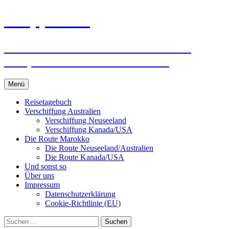
Zum
knoppreisen
Inhalt
springen
Mit dem Wohnmobil durch Kanada,
USA, Neuseeland und Marokko
Menü
Reisetagebuch
Verschiffung Australien
Verschiffung Neuseeland
Verschiffung Kanada/USA
Die Route Marokko
Die Route Neuseeland/Australien
Die Route Kanada/USA
Und sonst so
Über uns
Impressum
Datenschutzerklärung
Cookie-Richtlinie (EU)
Suchen