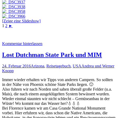
[Zeige eine Slideshow]
1
2
►
Kommentar hinterlassen
Lost Dutchman State Park und MIM
24. Februar 2016
Arizona
,
Reisetagebuch
,
USA
Andrea und Werner
Knopp
Immer wieder erhalten wir Tipps von anderen Campern. So sollten
in der Nähe von Phoenix schöne State Parks liegen. 🙂
Also fuhren wir nach Norden und sahen überall große Felder (u.a.
Mais), die nach einem ausgeklügelten System bewässert wurden.
Wieder einmal staunten wir nicht schlecht – Gemüseanbau in der
Wüste! Wo kommt nur das Wasser her?💧💧💧
Bei Florence kamen wir am Casa Grande National Monument
vorbei. Hier erfuhren wir, dass schon die Native Americans, die
Hohokams, in der Sonorawüste lebten und ein Bewässerungssystem