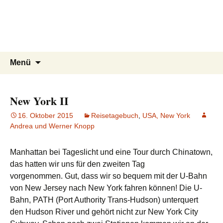
knoppreisen
Zum
Inhalt
Mit dem Wohnmobil durch Kanada,
springen
USA, Neuseeland und Marokko
Suchen
Menü
nach:
New York II
16. Oktober 2015
Reisetagebuch
,
USA, New York
Andrea und Werner Knopp
Manhattan bei Tageslicht und eine Tour durch Chinatown,
das hatten wir uns für den zweiten Tag
vorgenommen. Gut, dass wir so bequem mit der U-Bahn
von New Jersey nach New York fahren können! Die U-
Bahn, PATH (Port Authority Trans-Hudson) unterquert
den Hudson River und gehört nicht zur New York City