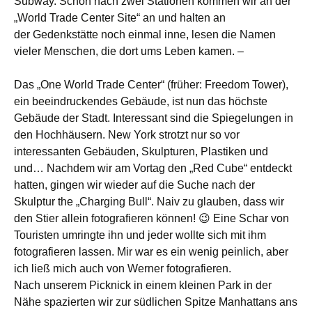
Subway. Schon nach zwei Stationen kommen wir an der
„World Trade Center Site“ an und halten an
der Gedenkstätte noch einmal inne, lesen die Namen
vieler Menschen, die dort ums Leben kamen. –
Das „One World Trade Center“ (früher: Freedom Tower),
ein beeindruckendes Gebäude, ist nun das höchste
Gebäude der Stadt. Interessant sind die Spiegelungen in
den Hochhäusern. New York strotzt nur so vor
interessanten Gebäuden, Skulpturen, Plastiken und
und… Nachdem wir am Vortag den „Red Cube“ entdeckt
hatten, gingen wir wieder auf die Suche nach der
Skulptur the „Charging Bull“. Naiv zu glauben, dass wir
den Stier allein fotografieren können! 😉 Eine Schar von
Touristen umringte ihn und jeder wollte sich mit ihm
fotografieren lassen. Mir war es ein wenig peinlich, aber
ich ließ mich auch von Werner fotografieren.
Nach unserem Picknick in einem kleinen Park in der
Nähe spazierten wir zur südlichen Spitze Manhattans ans