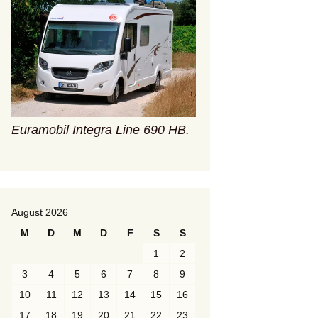
Euramobil Integra Line 690 HB.
August 2026
M
D
M
D
F
S
S
1
2
3
4
5
6
7
8
9
10
11
12
13
14
15
16
17
18
19
20
21
22
23