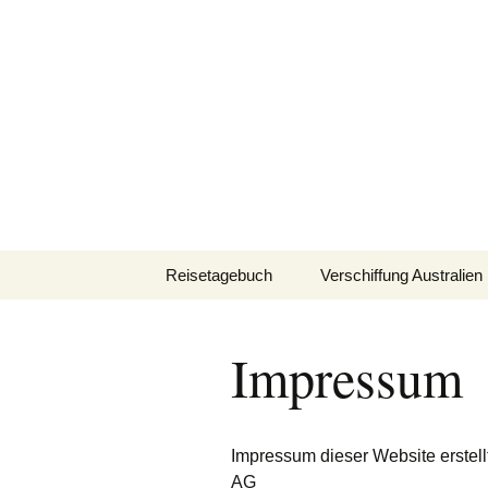
Zum
Inhalt
knoppreise
springen
Mit dem Wohnmobil durch 
Reisetagebuch
Verschiffung Australien
Verschiffung
Neuseeland
Impressum
Verschiffung
Kanada/USA
Impressum dieser Website erstell
AG