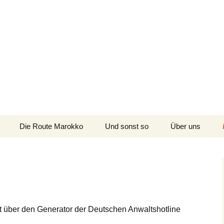
n
Kanada, USA, Neuseeland und Marokko
Die Route Marokko
Und sonst so
Über uns
Die Route
Neuseeland/Australien
Die Route Kanada/USA
t über den Generator der Deutschen Anwaltshotline