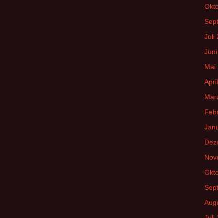
Okt
Sep
Juli
Juni
Mai
Apri
Mär
Feb
Jan
Dez
Nov
Okt
Sep
Aug
Juli