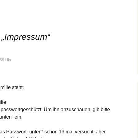
 „
Impressum
“
:58 Uhr
milie steht:
lie
st passwortgeschützt. Um ihn anzuschauen, gib bitte
unten“ ein.
das Passwort „unten“ schon 13 mal versucht, aber