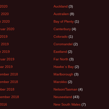
 2020
Auckland
(3)
l 2020
Australien
(8)
z 2020
Bay of Plenty
(1)
ruar 2020
Canterbury
(4)
 2019
Colorado
(1)
l 2019
Coromandel
(2)
z 2019
Eastland
(2)
ruar 2019
Far North
(3)
uar 2019
Hawke´s Bay
(2)
ember 2018
Marlborough
(3)
ember 2018
Marokko
(2)
ober 2018
Nelson/Tasman
(4)
tember 2018
Neuseeland
(43)
 2016
New South Wales
(7)