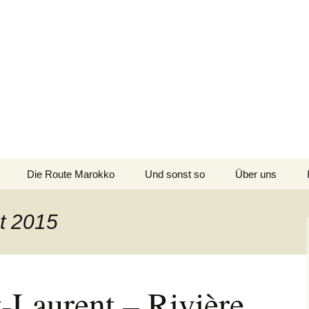
n
Kanada, USA, Neuseeland und Marokko
Die Route Marokko
Und sonst so
Über uns
Die Route
Neuseeland/Australien
t 2015
Die Route Kanada/USA
-Laurent – Rivière