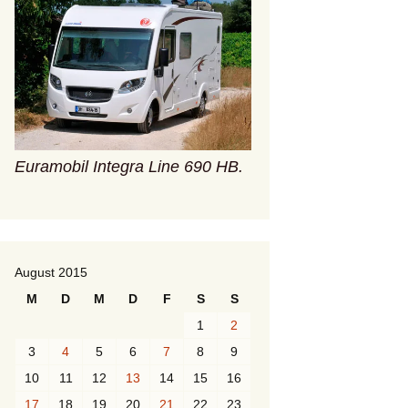
Euramobil Integra Line 690 HB.
August 2015
M
D
M
D
F
S
S
1
2
3
4
5
6
7
8
9
10
11
12
13
14
15
16
17
18
19
20
21
22
23