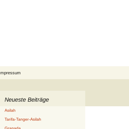
Suchen
Impressum
nach:
Datenschutzerklärung
Cookie-Richtlinie (EU)
Neueste Beiträge
Asilah
Tarifa-Tanger-Asilah
Granada