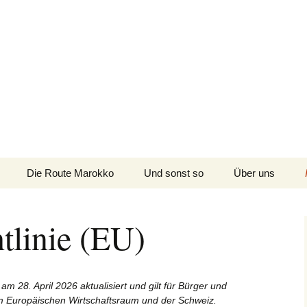
n
Kanada, USA, Neuseeland und Marokko
Die Route Marokko
Und sonst so
Über uns
Die Route
Neuseeland/Australien
tlinie (EU)
Die Route Kanada/USA
am 28. April 2026 aktualisiert und gilt für Bürger und
m Europäischen Wirtschaftsraum und der Schweiz.