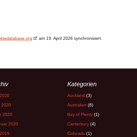
okiedatabase.org
am 19. April 2026 synchronisiert.
hiv
Kategorien
 2020
Auckland
(3)
l 2020
Australien
(8)
z 2020
Bay of Plenty
(1)
ruar 2020
Canterbury
(4)
 2019
Colorado
(1)