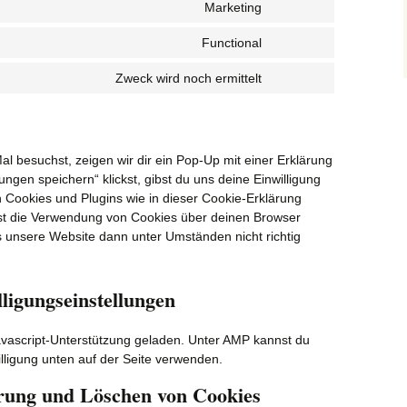
automattic
Marketing
Consent
service
to
eu-
Functional
Consent
service
cookie-
to
google-
law
Zweck wird noch ermittelt
Consent
service
maps
to
complianz
service
sonstiges
 besuchst, zeigen wir dir ein Pop-Up mit einer Erklärung
ungen speichern“ klickst, gibst du uns deine Einwilligung
n Cookies und Plugins wie in dieser Cookie-Erklärung
t die Verwendung von Cookies über deinen Browser
ss unsere Website dann unter Umständen nicht richtig
lligungseinstellungen
Javascript-Unterstützung geladen. Unter AMP kannst du
ligung unten auf der Seite verwenden.
erung und Löschen von Cookies