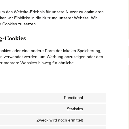
um das Website-Erlebnis für unsere Nutzer zu optimieren.
ten wir Einblicke in die Nutzung unserer Website. Wir
he Cookies zu setzen.
ng-Cookies
Cookies oder eine andere Form der lokalen Speicherung,
filen verwendet werden, um Werbung anzuzeigen oder den
er mehrere Websites hinweg für ähnliche
Functional
Consent
to
Statistics
Consent
service
to
wordpress
Zweck wird noch ermittelt
Consent
service
to