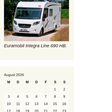
Euramobil Integra Line 690 HB.
August 2026
M
D
M
D
F
S
S
1
2
3
4
5
6
7
8
9
10
11
12
13
14
15
16
17
18
19
20
21
22
23