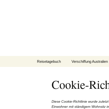
Zum
Inhalt
knoppreise
springen
Mit dem Wohnmobil durch 
Reisetagebuch
Verschiffung Australien
Verschiffung
Neuseeland
Cookie-Rich
Verschiffung
Kanada/USA
Diese Cookie-Richtlinie wurde zuletzt 
Einwohner mit ständigem Wohnsitz i