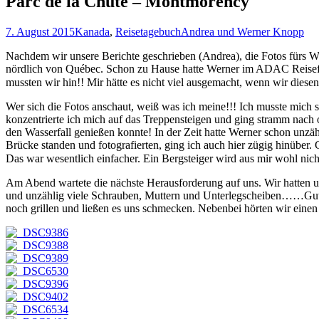
Parc de la Chute – Montmorency
7. August 2015
Kanada
,
Reisetagebuch
Andrea und Werner Knopp
Nachdem wir unsere Berichte geschrieben (Andrea), die Fotos fürs W
nördlich von Québec. Schon zu Hause hatte Werner im ADAC Reiseführ
mussten wir hin!! Mir hätte es nicht viel ausgemacht, wenn wir diese
Wer sich die Fotos anschaut, weiß was ich meine!!! Ich musste mich s
konzentrierte ich mich auf das Treppensteigen und ging stramm nach
den Wasserfall genießen konnte! In der Zeit hatte Werner schon unz
Brücke standen und fotografierten, ging ich auch hier zügig hinüber
Das war wesentlich einfacher. Ein Bergsteiger wird aus mir wohl nic
Am Abend wartete die nächste Herausforderung auf uns. Wir hatten un
und unzählig viele Schrauben, Muttern und Unterlegscheiben……Gut, d
noch grillen und ließen es uns schmecken. Nebenbei hörten wir einen 