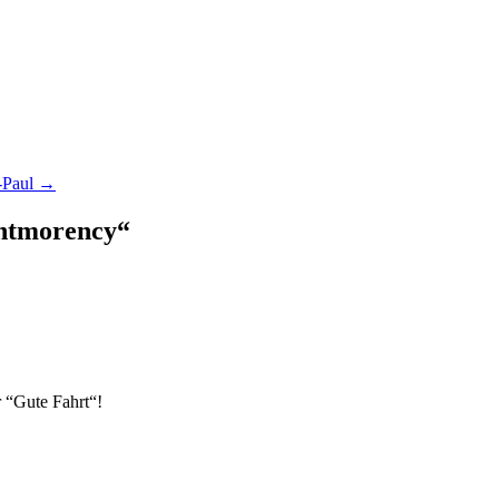
t-Paul
→
ontmorency
“
r “Gute Fahrt“!