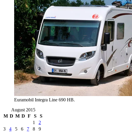
Euramobil Integra Line 690 HB.
August 2015
M
D
M
D
F
S
S
1
2
3
4
5
6
7
8
9