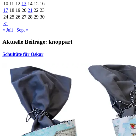
10
11
12
13
14
15
16
17
18
19
20
21
22
23
24
25
26
27
28
29
30
31
« Juli
Sep. »
Aktuelle Beiträge: knoppart
Schultüte für Oskar