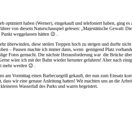
eb optimiert haben (Werner), eingekauft und telefoniert haben, ging 
er von diesem Naturschauspiel gelesen: „Majestätische Gewalt: Die M
n Punkt weggelassen hätten 😉 .
ehr überwinden, diese steilen Treppen hoch zu steigen und durfte nicht
 oben – Pausen machte ich immer dann, wenn genügend Platz vorhanden 
ählige Fotos gemacht. Die nächste Herausforderung war die Brücke übe
. Gerne wäre ich mit der Bahn wieder herunter gefahren! Aber nach ein
ht mehr werden 😉 .
s am Vormittag einen Barbecuegrill gekauft, der nun zum Einsatz komme
ass wir eine genaue Anleitung hatten! Wir machten uns an die Arbeit
kleineren Wasserfall des Parks und waren begeistert.