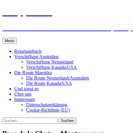
Zum
knoppreisen
Inhalt
springen
Mit dem Wohnmobil durch Kanada, USA,
Menü
Reisetagebuch
Verschiffung Australien
Verschiffung Neuseeland
Verschiffung Kanada/USA
Die Route Marokko
Die Route Neuseeland/Australien
Die Route Kanada/USA
Und sonst so
Über uns
Impressum
Datenschutzerklärung
Cookie-Richtlinie (EU)
Suchen
nach: