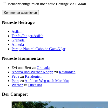
Benachrichtige mich über neue Beiträge via E-Mail.
Neueste Beiträge
Asilah
Tarifa-Tanger-Asilah
Granada
Almería
Parque Natural Cabo de Gata-Níjar
Neueste Kommentare
Evi und Bert
zu
Granada
Andrea und Werner Knopp
zu
Katalonien
Petra
zu
Katalonien
Petra
zu
Auf dem Weg nach Marokko
Werner
zu
Über uns
Der Camper: