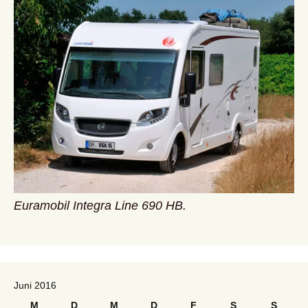
Euramobil Integra Line 690 HB.
Juni 2016
M
D
M
D
F
S
S