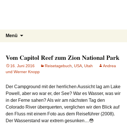
knoppreisen
Zum
Inhalt
Mit dem Wohnmobil durch Kanada,
springen
USA, Neuseeland und Marokko
Suchen
Menü
nach:
Vom Capitol Reef zum Zion National Park
16. Juni 2016
Reisetagebuch
,
USA
,
Utah
Andrea
und Werner Knopp
Der Campground mit der herrlichen Aussicht lag am Lake
Powell, aber wo war er, der See? War es Wasser, was wir
in der Ferne sahen? Als wir am nächsten Tag den
Colorado River überquerten, verglichen wir den Blick auf
den Fluss mit einem Foto aus dem Reiseführer (2008).
Der Wasserstand war extrem gesunken…😳