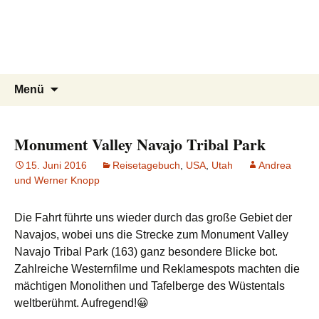
knoppreisen
Zum
Inhalt
Mit dem Wohnmobil durch Kanada,
springen
USA, Neuseeland und Marokko
Suchen
Menü
nach:
Monument Valley Navajo Tribal Park
15. Juni 2016
Reisetagebuch
,
USA
,
Utah
Andrea
und Werner Knopp
Die Fahrt führte uns wieder durch das große Gebiet der
Navajos, wobei uns die Strecke zum Monument Valley
Navajo Tribal Park (163) ganz besondere Blicke bot.
Zahlreiche Westernfilme und Reklamespots machten die
mächtigen Monolithen und Tafelberge des Wüstentals
weltberühmt. Aufregend!😀