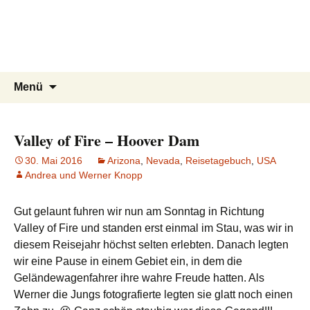
knoppreisen
Zum
Inhalt
Mit dem Wohnmobil durch Kanada,
springen
USA, Neuseeland und Marokko
Suchen
Menü
nach:
Valley of Fire – Hoover Dam
30. Mai 2016
Arizona
,
Nevada
,
Reisetagebuch
,
USA
Andrea und Werner Knopp
Gut gelaunt fuhren wir nun am Sonntag in Richtung
Valley of Fire und standen erst einmal im Stau, was wir in
diesem Reisejahr höchst selten erlebten. Danach legten
wir eine Pause in einem Gebiet ein, in dem die
Geländewagenfahrer ihre wahre Freude hatten. Als
Werner die Jungs fotografierte legten sie glatt noch einen