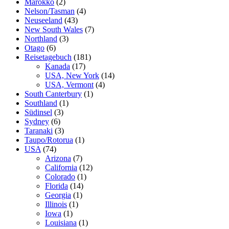
Marokko
(2)
Nelson/Tasman
(4)
Neuseeland
(43)
New South Wales
(7)
Northland
(3)
Otago
(6)
Reisetagebuch
(181)
Kanada
(17)
USA, New York
(14)
USA, Vermont
(4)
South Canterbury
(1)
Southland
(1)
Südinsel
(3)
Sydney
(6)
Taranaki
(3)
Taupo/Rotorua
(1)
USA
(74)
Arizona
(7)
California
(12)
Colorado
(1)
Florida
(14)
Georgia
(1)
Illinois
(1)
Iowa
(1)
Louisiana
(1)