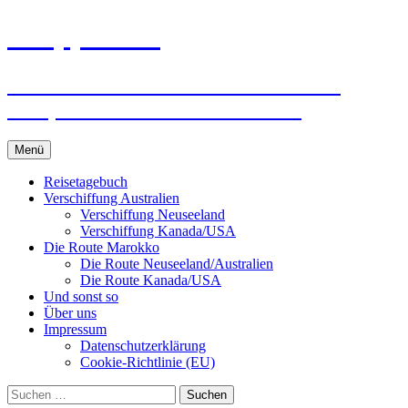
Zum
knoppreisen
Inhalt
springen
Mit dem Wohnmobil durch Kanada,
USA, Neuseeland und Marokko
Menü
Reisetagebuch
Verschiffung Australien
Verschiffung Neuseeland
Verschiffung Kanada/USA
Die Route Marokko
Die Route Neuseeland/Australien
Die Route Kanada/USA
Und sonst so
Über uns
Impressum
Datenschutzerklärung
Cookie-Richtlinie (EU)
Suchen