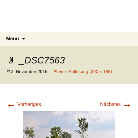
knoppreisen
Zum
Inhalt
Mit dem Wohnmobil durch Kanada,
springen
USA, Neuseeland und Marokko
Suchen
Menü
nach:
_DSC7563
3. November 2015
Volle Auflösung (300 × 199)
←
→
Vorheriges
Nächstes