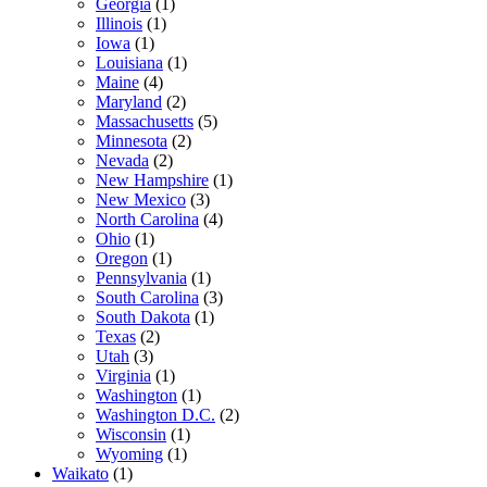
Georgia
(1)
Illinois
(1)
Iowa
(1)
Louisiana
(1)
Maine
(4)
Maryland
(2)
Massachusetts
(5)
Minnesota
(2)
Nevada
(2)
New Hampshire
(1)
New Mexico
(3)
North Carolina
(4)
Ohio
(1)
Oregon
(1)
Pennsylvania
(1)
South Carolina
(3)
South Dakota
(1)
Texas
(2)
Utah
(3)
Virginia
(1)
Washington
(1)
Washington D.C.
(2)
Wisconsin
(1)
Wyoming
(1)
Waikato
(1)