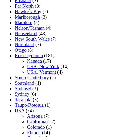
Eastland
(2)
Far North
(3)
Hawke´s Bay
(2)
Marlborough
(3)
Marokko
(2)
Nelson/Tasman
(4)
Neuseeland
(43)
New South Wales
(7)
Northland
(3)
Otago
(6)
Reisetagebuch
(181)
Kanada
(17)
USA, New York
(14)
USA, Vermont
(4)
South Canterbury
(1)
Southland
(1)
Südinsel
(3)
Sydney
(6)
Taranaki
(3)
Taupo/Rotorua
(1)
USA
(74)
Arizona
(7)
California
(12)
Colorado
(1)
Florida
(14)