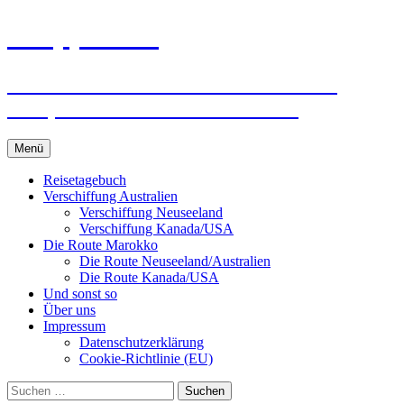
Zum
knoppreisen
Inhalt
springen
Mit dem Wohnmobil durch Kanada,
USA, Neuseeland und Marokko
Menü
Reisetagebuch
Verschiffung Australien
Verschiffung Neuseeland
Verschiffung Kanada/USA
Die Route Marokko
Die Route Neuseeland/Australien
Die Route Kanada/USA
Und sonst so
Über uns
Impressum
Datenschutzerklärung
Cookie-Richtlinie (EU)
Suchen