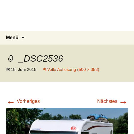
knoppreisen
Zum
Inhalt
Mit dem Wohnmobil durch Kanada,
springen
USA, Neuseeland und Marokko
Suchen
Menü
nach:
_DSC2536
18. Juni 2015
Volle Auflösung (500 × 353)
←
→
Vorheriges
Nächstes