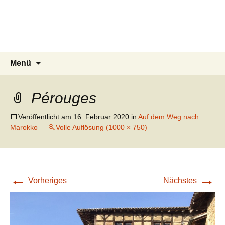
knoppreisen
Zum
Inhalt
Mit dem Wohnmobil durch Kanada,
springen
USA, Neuseeland und Marokko
Suchen
Menü
nach:
Pérouges
Veröffentlicht am
16. Februar 2020
in
Auf dem Weg nach
Marokko
Volle Auflösung (1000 × 750)
←
→
Vorheriges
Nächstes