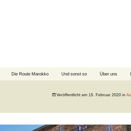
n
Kanada, USA, Neuseeland und Marokko
Die Route Marokko
Und sonst so
Über uns
Die Route
Neuseeland/Australien
Veröffentlicht am
15. Februar 2020
in
Au
Die Route Kanada/USA