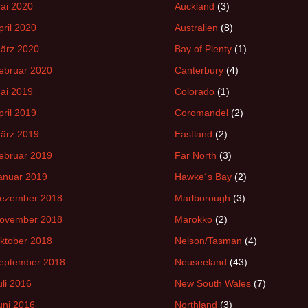
ai 2020
Auckland
(3)
pril 2020
Australien
(8)
ärz 2020
Bay of Plenty
(1)
ebruar 2020
Canterbury
(4)
ai 2019
Colorado
(1)
pril 2019
Coromandel
(2)
ärz 2019
Eastland
(2)
ebruar 2019
Far North
(3)
anuar 2019
Hawke´s Bay
(2)
ezember 2018
Marlborough
(3)
ovember 2018
Marokko
(2)
ktober 2018
Nelson/Tasman
(4)
eptember 2018
Neuseeland
(43)
uli 2016
New South Wales
(7)
uni 2016
Northland
(3)