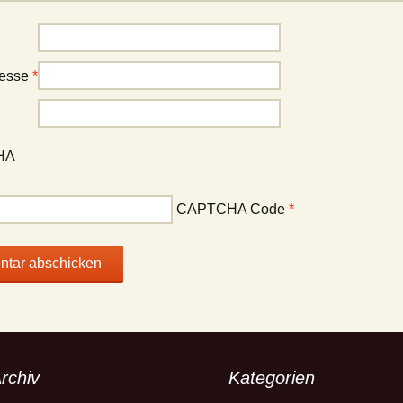
resse
*
CAPTCHA Code
*
rchiv
Kategorien