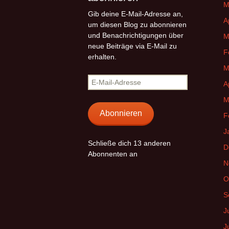
M
Gib deine E-Mail-Adresse an,
A
um diesen Blog zu abonnieren
und Benachrichtigungen über
M
neue Beiträge via E-Mail zu
F
erhalten.
M
E-
A
Mail-
M
Adresse
Abonnieren
F
J
Schließe dich 13 anderen
D
Abonnenten an
N
O
S
J
J