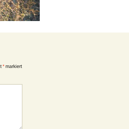
it
*
markiert