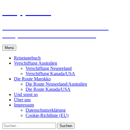
Zum
knoppreisen
Inhalt
springen
Mit dem Wohnmobil durch Kanada,
USA, Neuseeland und Marokko
Menü
Reisetagebuch
Verschiffung Australien
Verschiffung Neuseeland
Verschiffung Kanada/USA
Die Route Marokko
Die Route Neuseeland/Australien
Die Route Kanada/USA
Und sonst so
Über uns
Impressum
Datenschutzerklärung
Cookie-Richtlinie (EU)
Suchen