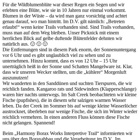
Für die Wildblumenblüte war dieser Regen ein Segen und wir
erlebten eine Blüte, wie sie in 10 Jahren nur einmal vorkommt.
Blumen in der Wüste – da wird man ganz vorsichtig und achtet
genau darauf, wo man hintritt. Im D.V. gilt nämlich: „Betreten
erlaubt!“ wenn keine Trails vorhanden sind. Sind Trails vorhanden,
muss man auf dem Weg bleiben. Unser Picknick mit einem
herrlichen Blick auf gelbe duftende Blütenfelder dehnten wir
natürlich aus. 🙂 🙂 🙂
Die Entfernungen sind in diesem Park enorm, der Sonnenuntergang
vor 6 Uhr und es gibt unglaublich viel zu sehen und zu
unternehmen. Hinzu kommt, dass es von 12 Uhr – 15 Uhr
unerträglich heiß in der Sonne und Schatten Mangelware ist. Klar,
dass wir unseren Wecker stellten, um die „kühlere“ Morgenluft
auszunutzen!
Wir wanderten in den Sanddünen und suchten Tierspuren, die wir
reichlich fanden. Kangaroo rats und Sidewinders (Klapperschlange)
waren hier nachts unterwegs. Im Salt Creek beobachteten wir kleine
Fische (pupfishes), die in diesem sehr salzigen warmen Wasser
leben. Da der Creek im Sommer bis auf wenige kleine Wasserlöcher
austrocknet, überleben nur wenige Fische, die sich im Winter wieder
reichlich vermehren. In einen anderen Fluss können diese Fische
nicht gelangen. Spannend!
Beim „Harmony Borax Works Interpretive Trail“ informierten wir
uns über den Boraxabbau und die Verarbeitung im D.V.. Im