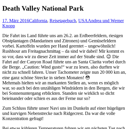
nach:
Death Valley National Park
17. März 2016
California
,
Reisetagebuch
,
USA
Andrea und Werner
Knopp
Die Fahrt ins Land führte uns am 26.2. an Erdbeerfeldern, riesigen
Obstplantagen (Mandarinen und Zitronen) und Gemüsefeldern
vorbei. Kartoffeln wurden per Hand geerntet – ungewöhnlich!
Rushhour am Freitagnachmittag – da sind wir dabei! Mir kommt es
so vor, dass wir zu dieser Zeit immer auf der Straße sind. 😉 Die
Fahrt auf der Canyon Road führte uns an Santa Clarita vorbei durch
die Berge. „Caution: Wind gusts!“ war zu lesen, also durften wir
nicht zu schnell fahren. Unser Tachometer zeigte nun 20 000 km an,
eine ganz schöne Strecke in sieben Monaten! 😳
Mehrmals hielten wir an markanten Stellen an, wenn es möglich
war, so auch bei den unzähligen Windrädern in den Bergen, die wir
bei Sonnenuntergang erblickten. Standen sie wirklich so dicht
beieinander oder schien es aus der Ferne nur so?
Zum Schluss führte unser Navi uns im Dunkeln auf einer hügeligen
und kurvigen Nebenstrecke nach Ridgecrest. Da war die volle
Konzentration gefragt!
Bei etwas kühleren Temperaturen fuhren wir am nächsten Tag nach