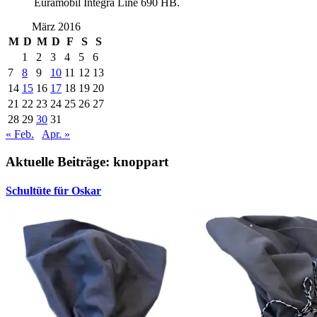
Euramobil Integra Line 690 HB.
März 2016
M
D
M
D
F
S
S
1
2
3
4
5
6
7
8
9
10
11
12
13
14
15
16
17
18
19
20
21
22
23
24
25
26
27
28
29
30
31
« Feb.
Apr. »
Aktuelle Beiträge: knoppart
Schultüte für Oskar