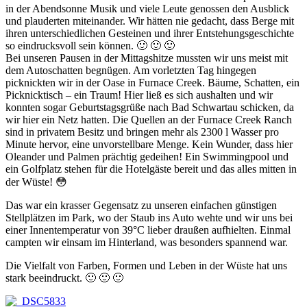
in der Abendsonne Musik und viele Leute genossen den Ausblick
und plauderten miteinander. Wir hätten nie gedacht, dass Berge mit
ihren unterschiedlichen Gesteinen und ihrer Entstehungsgeschichte
so eindrucksvoll sein können. 🙂 🙂 🙂
Bei unseren Pausen in der Mittagshitze mussten wir uns meist mit
dem Autoschatten begnügen. Am vorletzten Tag hingegen
picknickten wir in der Oase in Furnace Creek. Bäume, Schatten, ein
Picknicktisch – ein Traum! Hier ließ es sich aushalten und wir
konnten sogar Geburtstagsgrüße nach Bad Schwartau schicken, da
wir hier ein Netz hatten. Die Quellen an der Furnace Creek Ranch
sind in privatem Besitz und bringen mehr als 2300 l Wasser pro
Minute hervor, eine unvorstellbare Menge. Kein Wunder, dass hier
Oleander und Palmen prächtig gedeihen! Ein Swimmingpool und
ein Golfplatz stehen für die Hotelgäste bereit und das alles mitten in
der Wüste! 😳
Das war ein krasser Gegensatz zu unseren einfachen günstigen
Stellplätzen im Park, wo der Staub ins Auto wehte und wir uns bei
einer Innentemperatur von 39°C lieber draußen aufhielten. Einmal
campten wir einsam im Hinterland, was besonders spannend war.
Die Vielfalt von Farben, Formen und Leben in der Wüste hat uns
stark beeindruckt. 🙂 🙂 🙂