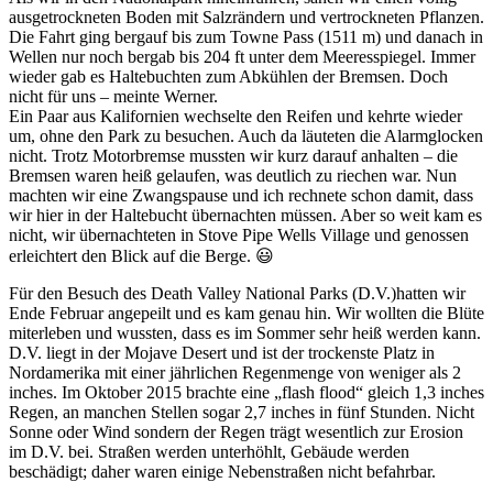
ausgetrockneten Boden mit Salzrändern und vertrockneten Pflanzen.
Die Fahrt ging bergauf bis zum Towne Pass (1511 m) und danach in
Wellen nur noch bergab bis 204 ft unter dem Meeresspiegel. Immer
wieder gab es Haltebuchten zum Abkühlen der Bremsen. Doch
nicht für uns – meinte Werner.
Ein Paar aus Kalifornien wechselte den Reifen und kehrte wieder
um, ohne den Park zu besuchen. Auch da läuteten die Alarmglocken
nicht. Trotz Motorbremse mussten wir kurz darauf anhalten – die
Bremsen waren heiß gelaufen, was deutlich zu riechen war. Nun
machten wir eine Zwangspause und ich rechnete schon damit, dass
wir hier in der Haltebucht übernachten müssen. Aber so weit kam es
nicht, wir übernachteten in Stove Pipe Wells Village und genossen
erleichtert den Blick auf die Berge. 😃
Für den Besuch des Death Valley National Parks (D.V.)hatten wir
Ende Februar angepeilt und es kam genau hin. Wir wollten die Blüte
miterleben und wussten, dass es im Sommer sehr heiß werden kann.
D.V. liegt in der Mojave Desert und ist der trockenste Platz in
Nordamerika mit einer jährlichen Regenmenge von weniger als 2
inches. Im Oktober 2015 brachte eine „flash flood“ gleich 1,3 inches
Regen, an manchen Stellen sogar 2,7 inches in fünf Stunden. Nicht
Sonne oder Wind sondern der Regen trägt wesentlich zur Erosion
im D.V. bei. Straßen werden unterhöhlt, Gebäude werden
beschädigt; daher waren einige Nebenstraßen nicht befahrbar.