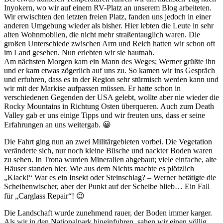
Inyokern, wo wir auf einem RV-Platz an unserem Blog arbeiteten.
Wir erwischten den letzten freien Platz, fanden uns jedoch in einer
anderen Umgebung wieder als bisher. Hier lebten die Leute in sehr
alten Wohnmobilen, die nicht mehr straßentauglich waren. Die
großen Unterschiede zwischen Arm und Reich hatten wir schon oft
im Land gesehen. Nun erlebten wir sie hautnah.
Am nächsten Morgen kam ein Mann des Weges; Werner grüßte ihn
und er kam etwas zögerlich auf uns zu. So kamen wir ins Gespräch
und erfuhren, dass es in der Region sehr stürmisch werden kann und
wir mit der Markise aufpassen müssen. Er hatte schon in
verschiedenen Gegenden der USA gelebt, wollte aber nie wieder die
Rocky Mountains in Richtung Osten überqueren. Auch zum Death
Valley gab er uns einige Tipps und wir freuten uns, dass er seine
Erfahrungen an uns weitergab. 😀
Die Fahrt ging nun an zwei Militärgebieten vorbei. Die Vegetation
veränderte sich, nur noch kleine Büsche und nackter Boden waren
zu sehen. In Trona wurden Mineralien abgebaut; viele einfache, alte
Häuser standen hier. Wie aus dem Nichts machte es plötzlich
„Klack!“ War es ein Insekt oder Steinschlag? – Werner betätigte die
Scheibenwischer, aber der Punkt auf der Scheibe blieb… Ein Fall
für „Carglass Repair“! 😉
Die Landschaft wurde zunehmend rauer, der Boden immer karger.
Als wir in den Nationalpark hineinfuhren, sahen wir einen völlig