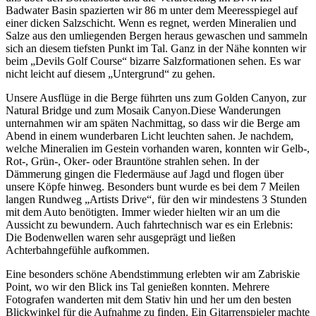
Badwater Basin spazierten wir 86 m unter dem Meeresspiegel auf
einer dicken Salzschicht. Wenn es regnet, werden Mineralien und
Salze aus den umliegenden Bergen heraus gewaschen und sammeln
sich an diesem tiefsten Punkt im Tal. Ganz in der Nähe konnten wir
beim „Devils Golf Course“ bizarre Salzformationen sehen. Es war
nicht leicht auf diesem „Untergrund“ zu gehen.
Unsere Ausflüge in die Berge führten uns zum Golden Canyon, zur
Natural Bridge und zum Mosaik Canyon.Diese Wanderungen
unternahmen wir am späten Nachmittag, so dass wir die Berge am
Abend in einem wunderbaren Licht leuchten sahen. Je nachdem,
welche Mineralien im Gestein vorhanden waren, konnten wir Gelb-,
Rot-, Grün-, Oker- oder Brauntöne strahlen sehen. In der
Dämmerung gingen die Fledermäuse auf Jagd und flogen über
unsere Köpfe hinweg. Besonders bunt wurde es bei dem 7 Meilen
langen Rundweg „Artists Drive“, für den wir mindestens 3 Stunden
mit dem Auto benötigten. Immer wieder hielten wir an um die
Aussicht zu bewundern. Auch fahrtechnisch war es ein Erlebnis:
Die Bodenwellen waren sehr ausgeprägt und ließen
Achterbahngefühle aufkommen.
Eine besonders schöne Abendstimmung erlebten wir am Zabriskie
Point, wo wir den Blick ins Tal genießen konnten. Mehrere
Fotografen wanderten mit dem Stativ hin und her um den besten
Blickwinkel für die Aufnahme zu finden. Ein Gitarrenspieler machte